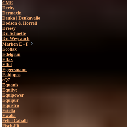
CME
Derby
Dermaxin
Deuka | Deukavallo
Dodson & Horrell
Dreesy
Dr. Schaette
Dr. Weyrauch
Marken E - F
Ecoflax
Edelgrün
Effax
Effol
Eggersmann
Eohippos
eQ7
Equanis
Equifyt
Equipower
Equipur
Equistro
Estella
Ewalia
Felici Caballi
Fisch-Fit