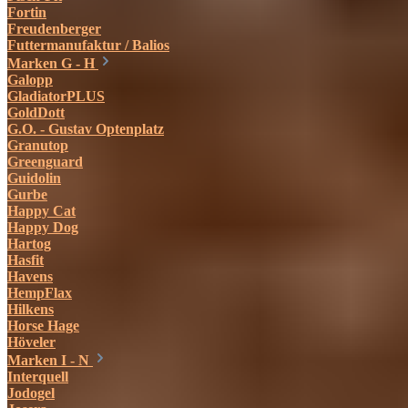
Fortin
Freudenberger
Futtermanufaktur / Balios
Marken G - H
Galopp
GladiatorPLUS
GoldDott
G.O. - Gustav Optenplatz
Granutop
Greenguard
Guidolin
Gurbe
Happy Cat
Happy Dog
Hartog
Hasfit
Havens
HempFlax
Hilkens
Horse Hage
Höveler
Marken I - N
Interquell
Jodogel