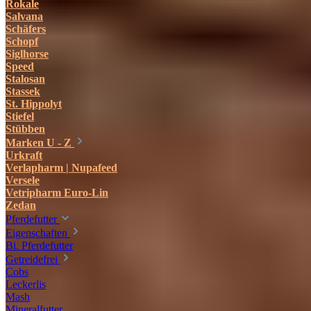
Rokale
Salvana
Schäfers
Schopf
Siglhorse
Speed
Stalosan
Stassek
St. Hippolyt
Stiefel
Stübben
Marken U - Z
Urkraft
Verlapharm | Nupafeed
Versele
Vetripharm Euro-Lin
Zedan
Pferdefutter
Eigenschaften
Bi. Pferdefutter
Getreidefrei
Cobs
Leckerlis
Mash
Mineralfutter