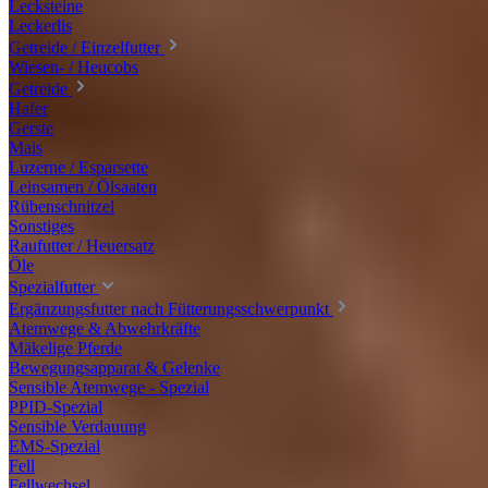
Lecksteine
Leckerlis
Getreide / Einzelfutter
Wiesen- / Heucobs
Getreide
Hafer
Gerste
Mais
Luzerne / Esparsette
Leinsamen / Ölsaaten
Rübenschnitzel
Sonstiges
Raufutter / Heuersatz
Öle
Spezialfutter
Ergänzungsfutter nach Fütterungsschwerpunkt
Atemwege & Abwehrkräfte
Mäkelige Pferde
Bewegungsapparat & Gelenke
Sensible Atemwege - Spezial
PPID-Spezial
Sensible Verdauung
EMS-Spezial
Fell
Fellwechsel