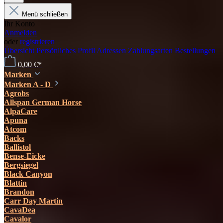
Menü schließen
Ihr Konto
Anmelden
oder
registrieren
Übersicht
Persönliches Profil
Adressen
Zahlungsarten
Bestellungen
0,00 €*
Marken
Marken A - D
Agrobs
Allspan German Horse
AlpaCare
Apuna
Atcom
Backs
Ballistol
Bense-Eicke
Bergsiegel
Black Canyon
Blattin
Brandon
Carr Day Martin
CavaDea
Cavalor