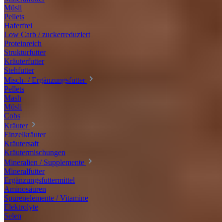
Müsli
Pellets
Haferfrei
Low Carb / zuckerreduziert
Proteinreich
Strukturfutter
Kräuterfutter
Stehfutter
Misch- / Ergänzungsfutter
Pellets
Mash
Müsli
Cobs
Kräuter
Einzelkräuter
Kräutersaft
Kräutermischungen
Mineralien / Supplemente
Mineralfutter
Ergänzungsfuttermittel
Aminosäuren
Spurenelemente / Vitamine
Elektrolyte
Selen