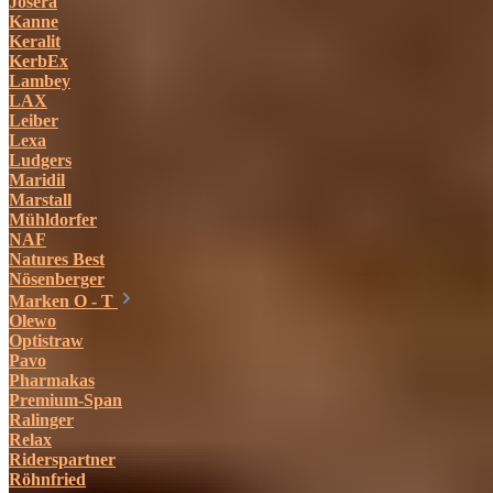
Josera
Kanne
Keralit
KerbEx
Lambey
LAX
Leiber
Lexa
Ludgers
Maridil
Marstall
Mühldorfer
NAF
Natures Best
Nösenberger
Marken O - T
Olewo
Optistraw
Pavo
Pharmakas
Premium-Span
Ralinger
Relax
Riderspartner
Röhnfried