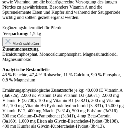
sowie Vitamine, um die bedarfsgerechte Versorgung des jungen
Pferdes zu gewährleisten. Besonders Vitamin A und die
Spurenelemente Eisen und Kupfer sind während der Saugperiode
wichtig und sollten gezielt ergänzt werden.
Ergänzungsfuttermittel für Pferde
Verpackung:
1,5 kg
Menü schließen
Zusammensetzung
Dicalciumphosphat, Monocalciumphosphat, Magnesiumchlorid,
Magnesiumoxid
Analytische Bestandteile
48 % Feuchte, 47,4 % Rohasche, 11 % Calcium, 9,0 % Phosphor,
0,8 % Magnesium
Ernährungsphysiologische Zusatzstoffe je kg: 40.000 iE Vitamin A
(3a672a), 2.000 iE Vitamin D als Vitamin D3 (3a671), 2.000 mg
Vitamin E (3a700), 100 mg Vitamin B1 (3a821), 200 mg Vitamin
B2, 100 mg Vitamin B6 Pyridoxinhydrochlorid (3a831), 15.000 µg
Vitamin B12, 400 mg Niacin (3a314), 500 mg Folsäure (3a316),
300 mg Calcium-D-Pantothenat (3a841), 4 mg Beta-Carotin
(3a160), 1.000 mg Eisen als Glycin-Eisenchelat-Hydrat (3b108),
400 mg Kupfer als Glycin-Kupferchelat-Hydrat (3b413),