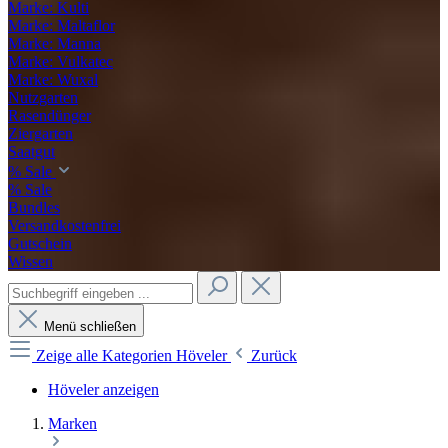
Marke: Kulti
Marke: Maltaflor
Marke: Manna
Marke: Vulkatec
Marke: Wuxal
Nutzgarten
Rasendünger
Ziergarten
Saatgut
% Sale
% Sale
Bundles
Versandkostenfrei
Gutschein
Wissen
Menü schließen
Zeige alle Kategorien
Höveler
Zurück
Höveler anzeigen
Marken