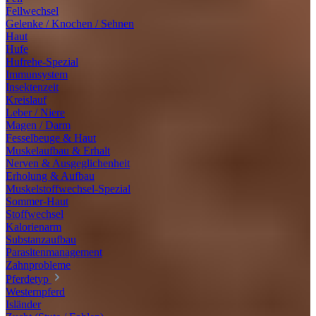
Fellwechsel
Gelenke / Knochen / Sehnen
Haut
Hufe
Hufrehe-Spezial
Immunsystem
Insektenzeit
Kreislauf
Leber / Niere
Magen / Darm
Fesselbeuge & Haut
Muskelaufbau & Erhalt
Nerven & Ausgeglichenheit
Erholung & Aufbau
Muskelstoffwechsel-Spezial
Sommer-Haut
Stoffwechsel
Kalorienarm
Substanzaufbau
Parasitenmanagement
Zahnprobleme
Pferdetyp
Westernpferd
Isländer