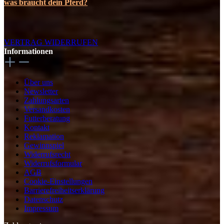
was braucht dein Pferd?
VERTRAG WIDERRUFEN
Informationen
Über uns
Newsletter
Zahlungsarten
Versandkosten
Futterberatung
Kontakt
Reklamation
Gewinnspiel
Widerrufsrecht
Widerrufsformular
AGB
Cookie-Einstellungen
Barrierefreiheitserklärung
Datenschutz
Impressum