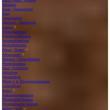
Zucht (Stute / Fohlen)
Senioren
Sport / Turnierpferd
Pony
Freizeitpferd
Jährlinge / Jungpferde
Saison
Winterfütterung
Frühlingsfütterung
Sommerfütterung
Herbstfütterung
Pflege / Reiter
Pflegemittel
Mähnen / Schweifpflege
Pferdeshampoo
Haut / Fellpflege
Hufpflege
Wundpflege
Pflege f. d. Bewegungsapparat
Lederpflege
Reiter
Nahrungsergänzung
Pflegemittel Human
Fliegenabwehr Human
Weide / Stall