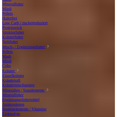
Mineralfutter
Müsli
Pellets
Haferfrei
Low Carb / zuckerreduziert
Proteinreich
Strukturfutter
Kräuterfutter
Stehfutter
Misch- / Ergänzungsfutter
Pellets
Mash
Müsli
Cobs
Kräuter
Einzelkräuter
Kräutersaft
Kräutermischungen
Mineralien / Supplemente
Mineralfutter
Ergänzungsfuttermittel
Aminosäuren
Spurenelemente / Vitamine
Elektrolyte