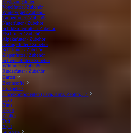
Ergänzungsfutter
Vogelfutter / Zubehör
Wintervögel / Zubehör
Taubenfutter / Zubehör
Nagerfutter / Zubehör
Schildkrötenfutter / Zubehör
Fischfutter / Zubehör
Alpakafutter / Zubehör
Geflügelfutter / Zubehör
Schaffutter / Zubehör
Ziegenfutter / Zubehör
Schweinefutter / Zubehör
Wildfutter / Zubehör
Rinderfutter / Zubehör
Garten
Brennstoffe
Holzpellets
Einzelkomponenten (Lava, Bims, Zeolith, ...)
Lava
Bims
Basalt
Zeolith
Tuff
Xylit
Substrate