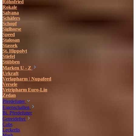
Röhnfried
Rokale
Salvana
Schäfers
Schopf
Siglhorse
Speed
Stalosan
Stassek
St. Hippolyt
Stiefel
Stübben
Marken U - Z
Urkraft
Verlapharm | Nupafeed
Versele
Vetripharm Euro-Lin
Zedan
Pferdefutter
Eigenschaften
Bi. Pferdefutter
Getreidefrei
Cobs
Leckerlis
Mash