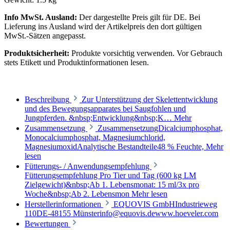
Info MwSt. Ausland:
Der dargestellte Preis gilt für DE. Bei
Lieferung ins Ausland wird der Artikelpreis den dort gültigen
MwSt.-Sätzen angepasst.
Produktsicherheit:
Produkte vorsichtig verwenden. Vor Gebrauch
stets Etikett und Produktinformationen lesen.
Beschreibung
Zur Unterstützung der Skelettentwicklung
und des Bewegungsapparates bei Saugfohlen und
Jungpferden. &nbsp;Entwicklung&nbsp;K…
Mehr
Zusammensetzung
ZusammensetzungDicalciumphosphat,
Monocalciumphosphat, Magnesiumchlorid,
MagnesiumoxidAnalytische Bestandteile48 % Feuchte,
Mehr
lesen
Fütterungs- / Anwendungsempfehlung
Fütterungsempfehlung Pro Tier und Tag (600 kg LM
Zielgewicht)&nbsp;Ab 1. Lebensmonat: 15 ml/3x pro
Woche&nbsp;Ab 2. Lebensmon
Mehr lesen
Herstellerinformationen
EQUOVIS GmbHIndustrieweg
110DE-48155 Münsterinfo@equovis.dewww.hoeveler.com
Bewertungen