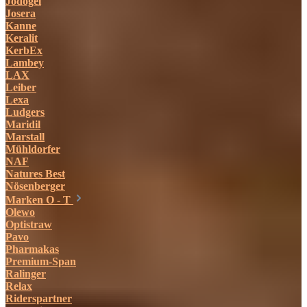
Jodogel
Josera
Kanne
Keralit
KerbEx
Lambey
LAX
Leiber
Lexa
Ludgers
Maridil
Marstall
Mühldorfer
NAF
Natures Best
Nösenberger
Marken O - T
Olewo
Optistraw
Pavo
Pharmakas
Premium-Span
Ralinger
Relax
Riderspartner