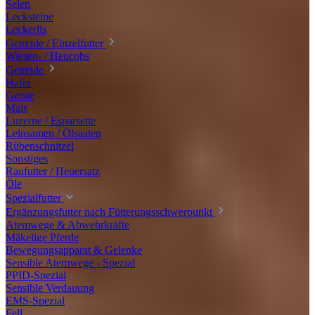
Selen
Lecksteine
Leckerlis
Getreide / Einzelfutter
Wiesen- / Heucobs
Getreide
Hafer
Gerste
Mais
Luzerne / Esparsette
Leinsamen / Ölsaaten
Rübenschnitzel
Sonstiges
Raufutter / Heuersatz
Öle
Spezialfutter
Ergänzungsfutter nach Fütterungsschwerpunkt
Atemwege & Abwehrkräfte
Mäkelige Pferde
Bewegungsapparat & Gelenke
Sensible Atemwege - Spezial
PPID-Spezial
Sensible Verdauung
EMS-Spezial
Fell