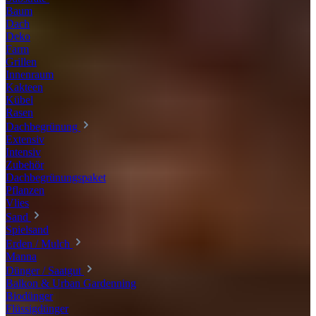
Baum
Dach
Deko
Farm
Grillen
Innenraum
Kakteen
Kübel
Rasen
Dachbegrünung
Extensiv
Intensiv
Zubehör
Dachbegrünungspaket
Pflanzen
Vlies
Sand
Spielsand
Erden / Mulch
Manna
Dünger / Saatgut
Balkon & Urban Gardenning
Biodünger
Flüssigdünger