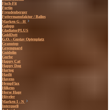
Fisch-Fit
Fortin
Freudenberger
Futtermanufaktur / Balios
Marken G - H
Galopp
GladiatorPLUS
GoldDott
G.O. - Gustav Optenplatz
Granutop
Greenguard
Guidolin
Gurbe
Happy Cat
Happy Dog
Hartog
Hasfit
Havens
HempFlax
Hilkens
Horse Hage
Höveler
Marken I - N
Interquell