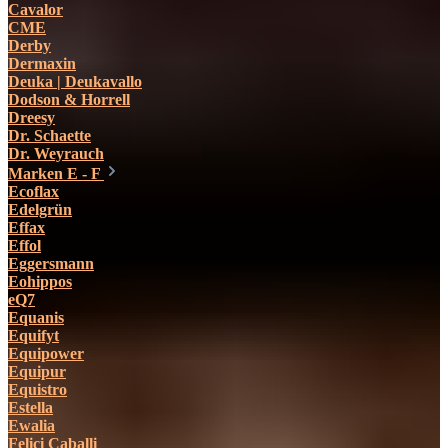
Cavalor
CME
Derby
Dermaxin
Deuka | Deukavallo
Dodson & Horrell
Dreesy
Dr. Schaette
Dr. Weyrauch
Marken E - F
Ecoflax
Edelgrün
Effax
Effol
Eggersmann
Eohippos
eQ7
Equanis
Equifyt
Equipower
Equipur
Equistro
Estella
Ewalia
Felici Caballi