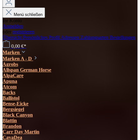
Menü schließen
Ihr Konto
Anmelden
oder
registrieren
Übersicht
Persönliches Profil
Adressen
Zahlungsarten
Bestellungen
0,00 €*
Marken
Marken A - D
Agrobs
Allspan German Horse
AlpaCare
Apuna
Atcom
Backs
Ballistol
Bense-Eicke
Bergsiegel
Black Canyon
Blattin
Brandon
Carr Day Martin
CavaDea