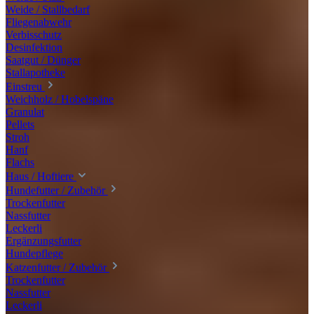
Weide / Stallbedarf
Fliegenabwehr
Verbisschutz
Desinfektion
Saatgut / Dünger
Stallapotheke
Einstreu
Weichholz / Hobelspäne
Granulat
Pellets
Stroh
Hanf
Flachs
Haus / Hoftiere
Hundefutter / Zubehör
Trockenfutter
Nassfutter
Leckerli
Ergänzungsfutter
Hundepflege
Katzenfutter / Zubehör
Trockenfutter
Nassfutter
Leckerli