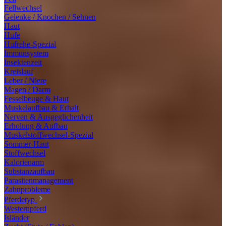
Fellwechsel
Gelenke / Knochen / Sehnen
Haut
Hufe
Hufrehe-Spezial
Immunsystem
Insektenzeit
Kreislauf
Leber / Niere
Magen / Darm
Fesselbeuge & Haut
Muskelaufbau & Erhalt
Nerven & Ausgeglichenheit
Erholung & Aufbau
Muskelstoffwechsel-Spezial
Sommer-Haut
Stoffwechsel
Kalorienarm
Substanzaufbau
Parasitenmanagement
Zahnprobleme
Pferdetyp
Westernpferd
Isländer