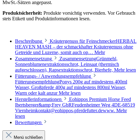
MwSt.-Sätzen angepasst.
Produktsicherheit:
Produkte vorsichtig verwenden. Vor Gebrauch
stets Etikett und Produktinformationen lesen.
Beschreibung
Kräutergenuss für FeinschmeckerHERBAL
HEAVEN MASH – der schmackhafter Kräutergenuss ohne
Getreide und Luzerne, somit auch op…
Mehr
Zusammensetzung
ZusammensetzungGrünmehl,
Sonnenblumenextraktionsschrot, Leinsaat (thermisch
aufgeschlossen), Rapsextraktionsschrot, Bierhefe,
Mehr lesen
Fütterungs- / Anwendungsempfehlung
FütterungsempfehlungPonys 200g auf mindestens 400ml
Wasser, Großpferde 400g auf mindestens 800ml Wasser,
Warm oder kalt anzur
Mehr lesen
Herstellerinformationen
Eohippos Premium Horse Feed
Ibertsberger&amp;Frey GbRFeudenheimer Weg 4DE-68519
Viernheimkontakt@eohippos-pferdefutter.dewww.
Mehr
lesen
Bewertungen
Menü schließen