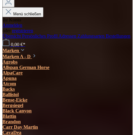
Menü schließen
Ihr Konto
Anmelden
oder
registrieren
Übersicht
Persönliches Profil
Adressen
Zahlungsarten
Bestellungen
0,00 €*
Marken
Marken A - D
Agrobs
Allspan German Horse
AlpaCare
Apuna
Atcom
Backs
Ballistol
Bense-Eicke
Bergsiegel
Black Canyon
Blattin
Brandon
Carr Day Martin
CavaDea