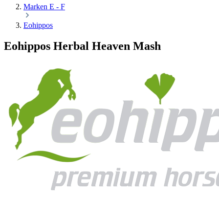
Marken E - F
Eohippos
Eohippos Herbal Heaven Mash