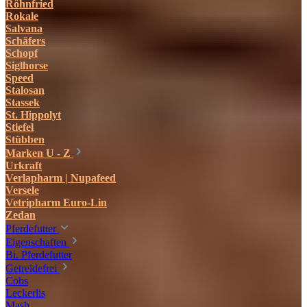
Röhnfried
Rokale
Salvana
Schäfers
Schopf
Siglhorse
Speed
Stalosan
Stassek
St. Hippolyt
Stiefel
Stübben
Marken U - Z
Urkraft
Verlapharm | Nupafeed
Versele
Vetripharm Euro-Lin
Zedan
Pferdefutter
Eigenschaften
Bi. Pferdefutter
Getreidefrei
Cobs
Leckerlis
Mash