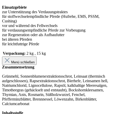
Einsatzgebiete
zur Unterstützung des Verdauungstraktes
für stoffwechselempfindliche Pferde (Hufrehe, EMS, PSSM,
Cushing)
vor und während des Fellwechsels
für verdauungsempfindliche Pferde zur Vorbeugung
zur Regeneration oder als Aufbaufutter
bei älteren Pferden
für leichtfuttrige Pferde
Verpackung:
2 kg
, 15 kg
Menü schließen
Zusammensetzung
Grünmehl, Sonnenblumenextraktionsschrot, Leinsaat (thermisch
aufgeschlossen), Rapsextraktionsschrot, Bierhefe, Leinsamen hell,
Natriumchlorid, Lignocellulose, Rapsöl, kalkhaltige Meeresalgen,
Timotheegras (gehäckselt und entstaubt), Bockshornkleesamen,
Thymian, Anis, Rosmarin, Süßholzwurzel, Fenchel,
Pfefferminzblätter, Brennnessel, Löwenzahn, Birkenblätter,
Calciumcarbonat
Inhaltsstoffe