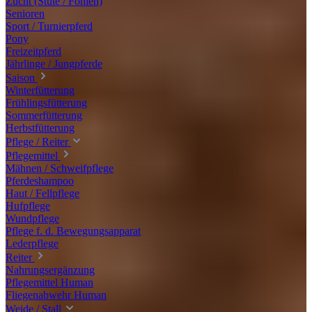
Zucht (Stute / Fohlen)
Senioren
Sport / Turnierpferd
Pony
Freizeitpferd
Jährlinge / Jungpferde
Saison
Winterfütterung
Frühlingsfütterung
Sommerfütterung
Herbstfütterung
Pflege / Reiter
Pflegemittel
Mähnen / Schweifpflege
Pferdeshampoo
Haut / Fellpflege
Hufpflege
Wundpflege
Pflege f. d. Bewegungsapparat
Lederpflege
Reiter
Nahrungsergänzung
Pflegemittel Human
Fliegenabwehr Human
Weide / Stall