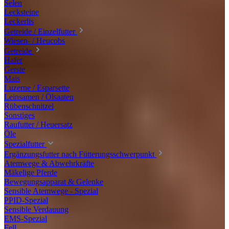
Selen
Lecksteine
Leckerlis
Getreide / Einzelfutter
Wiesen- / Heucobs
Getreide
Hafer
Gerste
Mais
Luzerne / Esparsette
Leinsamen / Ölsaaten
Rübenschnitzel
Sonstiges
Raufutter / Heuersatz
Öle
Spezialfutter
Ergänzungsfutter nach Fütterungsschwerpunkt
Atemwege & Abwehrkräfte
Mäkelige Pferde
Bewegungsapparat & Gelenke
Sensible Atemwege - Spezial
PPID-Spezial
Sensible Verdauung
EMS-Spezial
Fell