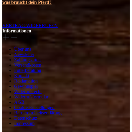
was braucht dein Pferd?
VERTRAG WIDERRUFEN
Informationen
Über uns
Newsletter
Zahlungsarten
Versandkosten
Futterberatung
Kontakt
Reklamation
Gewinnspiel
Widerrufsrecht
Widerrufsformular
AGB
Cookie-Einstellungen
Barrierefreiheitserklärung
Datenschutz
Impressum