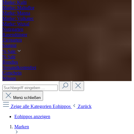
Marke: Kulti
Marke: Maltaflor
Marke: Manna
Marke: Vulkatec
Marke: Wuxal
Nutzgarten
Rasendünger
Ziergarten
Saatgut
% Sale
% Sale
Bundles
Versandkostenfrei
Gutschein
Wissen
Menü schließen
Zeige alle Kategorien
Eohippos
Zurück
Eohippos anzeigen
Marken