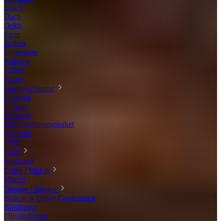
Baum
Dach
Deko
Farm
Grillen
Innenraum
Kakteen
Kübel
Rasen
Dachbegrünung
Extensiv
Intensiv
Zubehör
Dachbegrünungspaket
Pflanzen
Vlies
Sand
Spielsand
Erden / Mulch
Manna
Dünger / Saatgut
Balkon & Urban Gardenning
Biodünger
Flüssigdünger