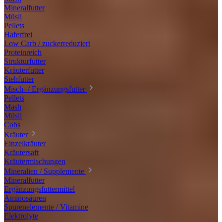
Mineralfutter
Müsli
Pellets
Haferfrei
Low Carb / zuckerreduziert
Proteinreich
Strukturfutter
Kräuterfutter
Stehfutter
Misch- / Ergänzungsfutter
Pellets
Mash
Müsli
Cobs
Kräuter
Einzelkräuter
Kräutersaft
Kräutermischungen
Mineralien / Supplemente
Mineralfutter
Ergänzungsfuttermittel
Aminosäuren
Spurenelemente / Vitamine
Elektrolyte