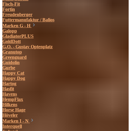
Fisch-Fit
Fortin
Freudenberger
Futtermanufaktur / Balios
Marken G - H
Galopp
GladiatorPLUS
GoldDott
G.O. - Gustav Optenplatz
Granutop
Greenguard
Guidolin
Gurbe
Happy Cat
Happy Dog
Hartog
Hasfit
Havens
HempFlax
Hilkens
Horse Hage
Höveler
Marken I - N
Interquell