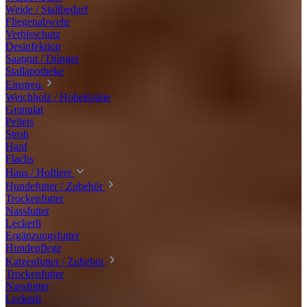
Weide / Stallbedarf
Fliegenabwehr
Verbisschutz
Desinfektion
Saatgut / Dünger
Stallapotheke
Einstreu
Weichholz / Hobelspäne
Granulat
Pellets
Stroh
Hanf
Flachs
Haus / Hoftiere
Hundefutter / Zubehör
Trockenfutter
Nassfutter
Leckerli
Ergänzungsfutter
Hundepflege
Katzenfutter / Zubehör
Trockenfutter
Nassfutter
Leckerli