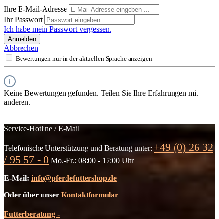
Ihre E-Mail-Adresse
Ihr Passwort
Ich habe mein Passwort vergessen.
Anmelden
Abbrechen
Bewertungen nur in der aktuellen Sprache anzeigen.
Keine Bewertungen gefunden. Teilen Sie Ihre Erfahrungen mit
anderen.
Service-Hotline / E-Mail
+49 (0) 26 32
Telefonische Unterstützung und Beratung unter:
/ 95 57 - 0
Mo.-Fr.: 08:00 - 17:00 Uhr
E-Mail:
info@pferdefuttershop.de
Oder über unser
Kontaktformular
Futterberatung -