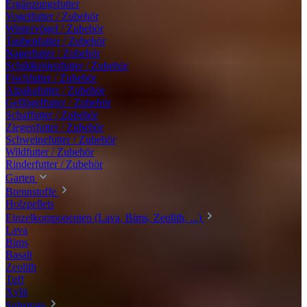
Ergänzungsfutter
Vogelfutter / Zubehör
Wintervögel / Zubehör
Taubenfutter / Zubehör
Nagerfutter / Zubehör
Schildkrötenfutter / Zubehör
Fischfutter / Zubehör
Alpakafutter / Zubehör
Geflügelfutter / Zubehör
Schaffutter / Zubehör
Ziegenfutter / Zubehör
Schweinefutter / Zubehör
Wildfutter / Zubehör
Rinderfutter / Zubehör
Garten
Brennstoffe
Holzpellets
Einzelkomponenten (Lava, Bims, Zeolith, ...)
Lava
Bims
Basalt
Zeolith
Tuff
Xylit
Substrate