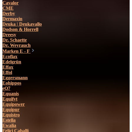
Cavalor
CME
Derby
Dermaxin
Deuka | Deukavallo
Dodson & Horrell
Dreesy
Dr. Schaette
Dr. Weyrauch
Marken E - F
Ecoflax
Edelgrün
Effax
Effol
Eggersmann
Eohippos
eQ7
Equanis
Equifyt
Equipower
Equipur
Equistro
Estella
Ewalia
Felici Caballi