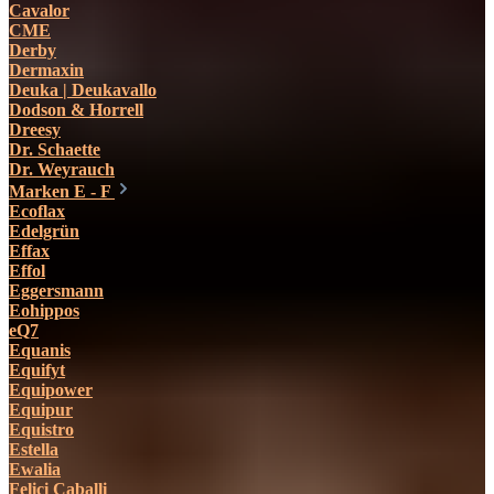
Cavalor
CME
Derby
Dermaxin
Deuka | Deukavallo
Dodson & Horrell
Dreesy
Dr. Schaette
Dr. Weyrauch
Marken E - F
Ecoflax
Edelgrün
Effax
Effol
Eggersmann
Eohippos
eQ7
Equanis
Equifyt
Equipower
Equipur
Equistro
Estella
Ewalia
Felici Caballi