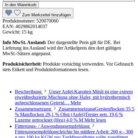
In den Warenkorb
Zum Merkzettel hinzufügen
Produktnummer:
520070060
EAN:
4029862014037
Gewicht:
15 kg
Info MwSt. Ausland:
Der dargestellte Preis gilt für DE. Bei
Lieferung ins Ausland wird der Artikelpreis den dort gültigen
MwSt.-Sätzen angepasst.
Produktsicherheit:
Produkte vorsichtig verwenden. Vor Gebrauch
stets Etikett und Produktinformationen lesen.
Beschreibung
Unser Apfel-Karotten Müsli ist eine extrem
eiweißreduzierte Mischung ohne Hafer, mit hydrothermisch
aufgeschlossenen Getreid…
Mehr
Zusammensetzung
ZusammensetzungGerstenflocken 35,5
% Maisflocken 29,1 % Obst (Apfel)Trester getr. 19,6 %
Luzerne getrocknet (Heu) 4,0 % M
Mehr lesen
Fütterungs- / Anwendungsempfehlung
Fütterungsempfehlung:leichte bis mittlere Arbeit: 200 g - 300
g pro 100 kg KGW pro TagMineralfutter sollte zugefüttert