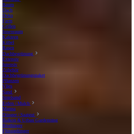
Baum
Dach
Deko
Farm
Grillen
Innenraum
Kakteen
Kübel
Rasen
Dachbegrünung
Extensiv
Intensiv
Zubehör
Dachbegrünungspaket
Pflanzen
Vlies
Sand
Spielsand
Erden / Mulch
Manna
Dünger / Saatgut
Balkon & Urban Gardenning
Biodünger
Flüssigdünger