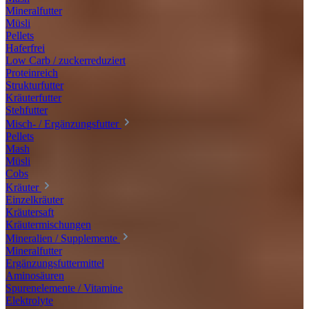
Mineralfutter
Müsli
Pellets
Haferfrei
Low Carb / zuckerreduziert
Proteinreich
Strukturfutter
Kräuterfutter
Stehfutter
Misch- / Ergänzungsfutter
Pellets
Mash
Müsli
Cobs
Kräuter
Einzelkräuter
Kräutersaft
Kräutermischungen
Mineralien / Supplemente
Mineralfutter
Ergänzungsfuttermittel
Aminosäuren
Spurenelemente / Vitamine
Elektrolyte