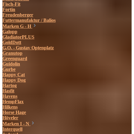
Fisch-Fit
Fortin
Freudenberger
Futtermanufaktur / Balios
Marken G - H
Galopp
GladiatorPLUS
GoldDott
G.O. - Gustav Optenplatz
Granutop
Greenguard
Guidolin
Gurbe
Happy Cat
Happy Dog
Hartog
Hasfit
Havens
HempFlax
Hilkens
Horse Hage
Höveler
Marken I - N
Interquell