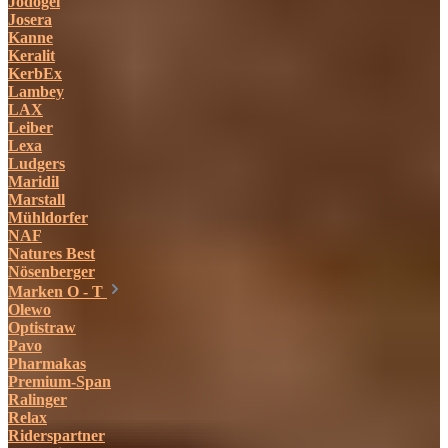
Jodogel
Josera
Kanne
Keralit
KerbEx
Lambey
LAX
Leiber
Lexa
Ludgers
Maridil
Marstall
Mühldorfer
NAF
Natures Best
Nösenberger
Marken O - T
Olewo
Optistraw
Pavo
Pharmakas
Premium-Span
Ralinger
Relax
Riderspartner