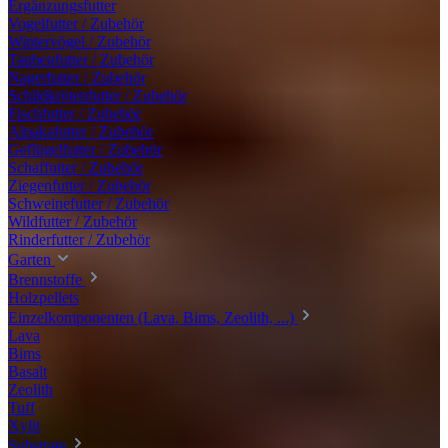
Ergänzungsfutter
Vogelfutter / Zubehör
Wintervögel / Zubehör
Taubenfutter / Zubehör
Nagerfutter / Zubehör
Schildkrötenfutter / Zubehör
Fischfutter / Zubehör
Alpakafutter / Zubehör
Geflügelfutter / Zubehör
Schaffutter / Zubehör
Ziegenfutter / Zubehör
Schweinefutter / Zubehör
Wildfutter / Zubehör
Rinderfutter / Zubehör
Garten
Brennstoffe
Holzpellets
Einzelkomponenten (Lava, Bims, Zeolith, ...)
Lava
Bims
Basalt
Zeolith
Tuff
Xylit
Substrate