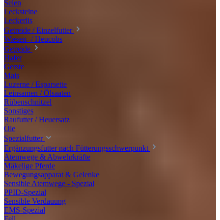
Selen
Lecksteine
Leckerlis
Getreide / Einzelfutter
Wiesen- / Heucobs
Getreide
Hafer
Gerste
Mais
Luzerne / Esparsette
Leinsamen / Ölsaaten
Rübenschnitzel
Sonstiges
Raufutter / Heuersatz
Öle
Spezialfutter
Ergänzungsfutter nach Fütterungsschwerpunkt
Atemwege & Abwehrkräfte
Mäkelige Pferde
Bewegungsapparat & Gelenke
Sensible Atemwege - Spezial
PPID-Spezial
Sensible Verdauung
EMS-Spezial
Fell