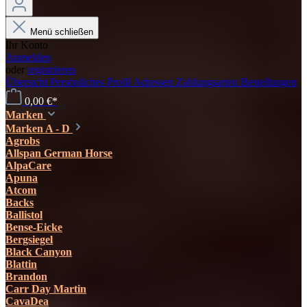
Menü schließen
Ihr Konto
Anmelden
oder
registrieren
Übersicht
Persönliches Profil
Adressen
Zahlungsarten
Bestellungen
0,00 €*
Marken
Marken A - D
Agrobs
Allspan German Horse
AlpaCare
Apuna
Atcom
Backs
Ballistol
Bense-Eicke
Bergsiegel
Black Canyon
Blattin
Brandon
Carr Day Martin
CavaDea