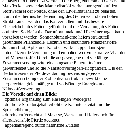
entlastet und unterstützt werden. Die Energielieferanten Gerste- und
Maisflocken sowie das Mariendistelöl wirken anregend auf den
Stoffwechsel der Pferde, ohne den Eiweißhaushalt zu belasten.
Durch die thermische Behandlung des Getreides und den hohen
Strukturanteil werden das Kauverhalten und das bessere
Einspeicheln des Futters gefördert und die Verdauung des Futters
optimiert. So bleibt die Darmflora intakt und Übersäuerungen kann
vorgebeugt werden. Sonnenblumenkerne liefern strukturell
gebundene Pflanzenöle, Lezithin und sekundäre Pflanzenstoffe.
Johannisbrot, Apfel und Karotten wirken appetitanregend,
unterstützen die Verdauung und enthalten wertvolle, native Vitamine
und Mineralstoffe. Durch die ausgewogene und vielfältige
Zusammensetzung wird eine langsame Futteraufnahme
gewährleistet und so die Nährstoffverfügbarkeit optimiert. Die den
Bedürfnissen der Pferdeverdauung bestens angepasste
Zusammensetzung der Kohlenhydratstruktur bewirkt eine
tiergerechte, gleichmäßige und vollständige Energie- und
Nährstoffverwertung.
Die Vorteile auf einen Blick:
- optimale Ergänzung zum einseitigen Weidegras
- der hohe Strukturgehalt erhöht die Kauintensivität und die
Speichelbildung
- durch den Verzicht auf Melasse, Weizen und Hafer auch für
allergiesensible Pferde geeignet
- appetitanregend durch natürliche Zutaten