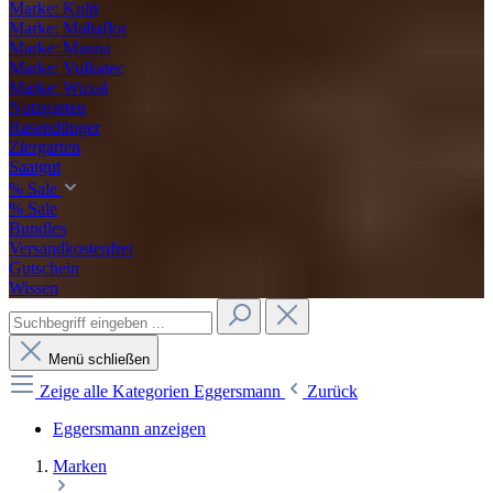
Marke: Kulti
Marke: Maltaflor
Marke: Manna
Marke: Vulkatec
Marke: Wuxal
Nutzgarten
Rasendünger
Ziergarten
Saatgut
% Sale
% Sale
Bundles
Versandkostenfrei
Gutschein
Wissen
Menü schließen
Zeige alle Kategorien
Eggersmann
Zurück
Eggersmann anzeigen
Marken