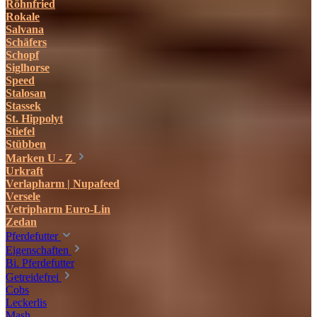
Röhnfried
Rokale
Salvana
Schäfers
Schopf
Siglhorse
Speed
Stalosan
Stassek
St. Hippolyt
Stiefel
Stübben
Marken U - Z
Urkraft
Verlapharm | Nupafeed
Versele
Vetripharm Euro-Lin
Zedan
Pferdefutter
Eigenschaften
Bi. Pferdefutter
Getreidefrei
Cobs
Leckerlis
Mash