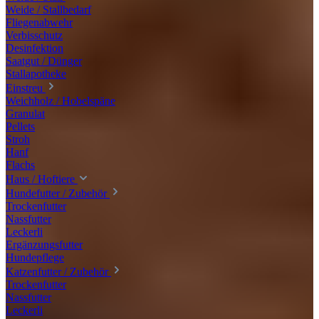
Weide / Stallbedarf
Fliegenabwehr
Verbisschutz
Desinfektion
Saatgut / Dünger
Stallapotheke
Einstreu
Weichholz / Hobelspäne
Granulat
Pellets
Stroh
Hanf
Flachs
Haus / Hoftiere
Hundefutter / Zubehör
Trockenfutter
Nassfutter
Leckerli
Ergänzungsfutter
Hundepflege
Katzenfutter / Zubehör
Trockenfutter
Nassfutter
Leckerli