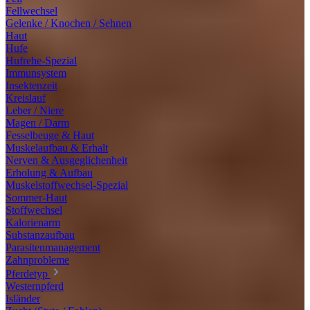
Fellwechsel
Gelenke / Knochen / Sehnen
Haut
Hufe
Hufrehe-Spezial
Immunsystem
Insektenzeit
Kreislauf
Leber / Niere
Magen / Darm
Fesselbeuge & Haut
Muskelaufbau & Erhalt
Nerven & Ausgeglichenheit
Erholung & Aufbau
Muskelstoffwechsel-Spezial
Sommer-Haut
Stoffwechsel
Kalorienarm
Substanzaufbau
Parasitenmanagement
Zahnprobleme
Pferdetyp
Westernpferd
Isländer