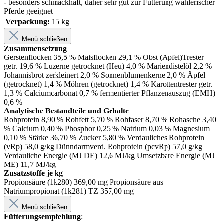
- besonders schmackhaft, daher sehr gut zur Fütterung wählerischer
Pferde geeignet
Verpackung:
15 kg
Menü schließen
Zusammensetzung
Gerstenflocken 35,5 % Maisflocken 29,1 % Obst (Apfel)Trester
getr. 19,6 % Luzerne getrocknet (Heu) 4,0 % Mariendistelöl 2,2 %
Johannisbrot zerkleinert 2,0 % Sonnenblumenkerne 2,0 % Äpfel
(getrocknet) 1,4 % Möhren (getrocknet) 1,4 % Karottentrester getr.
1,3 % Calciumcarbonat 0,7 % fermentierter Pflanzenauszug (EMH)
0,6 %
Analytische Bestandteile und Gehalte
Rohprotein 8,90 % Rohfett 5,70 % Rohfaser 8,70 % Rohasche 3,40
% Calcium 0,40 % Phosphor 0,25 % Natrium 0,03 % Magnesium
0,10 % Stärke 36,70 % Zucker 5,80 % Verdauliches Rohprotein
(vRp) 58,0 g/kg Dünndarmverd. Rohprotein (pcvRp) 57,0 g/kg
Verdauliche Energie (MJ DE) 12,6 MJ/kg Umsetzbare Energie (MJ
ME) 11,7 MJ/kg
Zusatzstoffe je kg
Propionsäure (1k280) 369,00 mg Propionsäure aus
Natriumpropionat (1k281) TZ 357,00 mg
Menü schließen
Fütterungsempfehlung
: