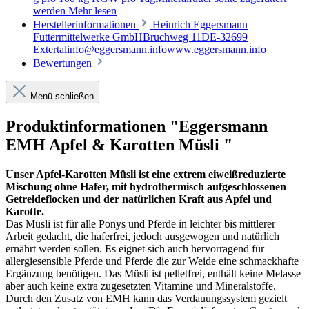
werden
Mehr lesen
Herstellerinformationen
Heinrich Eggersmann
Futtermittelwerke GmbHBruchweg 11DE-32699
Extertalinfo@eggersmann.infowww.eggersmann.info
Bewertungen
Menü schließen
Produktinformationen "Eggersmann
EMH Apfel & Karotten Müsli "
Unser Apfel-Karotten Müsli ist eine extrem eiweißreduzierte
Mischung ohne Hafer, mit hydrothermisch aufgeschlossenen
Getreideflocken und der natürlichen Kraft aus Apfel und
Karotte.
Das Müsli ist für alle Ponys und Pferde in leichter bis mittlerer
Arbeit gedacht, die haferfrei, jedoch ausgewogen und natürlich
ernährt werden sollen. Es eignet sich auch hervorragend für
allergiesensible Pferde und Pferde die zur Weide eine schmackhafte
Ergänzung benötigen. Das Müsli ist pelletfrei, enthält keine Melasse
aber auch keine extra zugesetzten Vitamine und Mineralstoffe.
Durch den Zusatz von EMH kann das Verdauungssystem gezielt