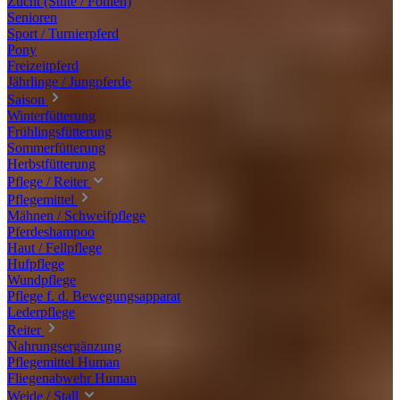
Zucht (Stute / Fohlen)
Senioren
Sport / Turnierpferd
Pony
Freizeitpferd
Jährlinge / Jungpferde
Saison
Winterfütterung
Frühlingsfütterung
Sommerfütterung
Herbstfütterung
Pflege / Reiter
Pflegemittel
Mähnen / Schweifpflege
Pferdeshampoo
Haut / Fellpflege
Hufpflege
Wundpflege
Pflege f. d. Bewegungsapparat
Lederpflege
Reiter
Nahrungsergänzung
Pflegemittel Human
Fliegenabwehr Human
Weide / Stall