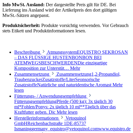
Info MwSt. Ausland:
Der dargestellte Preis gilt für DE. Bei
Lieferung ins Ausland wird der Artikelpreis den dort gültigen
MwSt.-Sätzen angepasst.
Produktsicherheit:
Produkte vorsichtig verwenden. Vor Gebrauch
stets Etikett und Produktinformationen lesen.
Beschreibung
AtmungssystemEQUISTRO SEKROSAN
– DAS FLÜSSIGE HUSTENBONBON BEI
ATEMWEGSBESCHWERDENDie einzigartige
Komposition zur Unterstüt…
Mehr
Zusammensetzung
Zusammensetzung1,2-Propandiol,
TraubenzuckerZusatzstoffe/LiterSeonsorische
ZusatzstoffeNatürliche und naturidentische Aromast
Mehr
lesen
Fütterungs- / Anwendungsempfehlung
FütterungsempfehlungPferde (500 kg): 3x täglich 30
ml*Fohlen/Ponys: 2x täglich 10 ml**Täglich über das
Kraftfutter geben. Dic
Mehr lesen
Herstellerinformationen
Vetoquinol
GmbHReichenbachstraße 1DE-85737
Ismaninggermany_equistro@vetoquinol.comwww.equistro.de