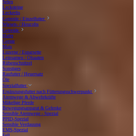
Selen
Lecksteine
Leckerlis
Getreide / Einzelfutter
Wiesen- / Heucobs
Getreide
Hafer
Gerste
Mais
Luzerne / Esparsette
Leinsamen / Ölsaaten
Rübenschnitzel
Sonstiges
Raufutter / Heuersatz
Öle
Spezialfutter
Ergänzungsfutter nach Fütterungsschwerpunkt
Atemwege & Abwehrkräfte
Mäkelige Pferde
Bewegungsapparat & Gelenke
Sensible Atemwege - Spezial
PPID-Spezial
Sensible Verdauung
EMS-Spezial
Fell