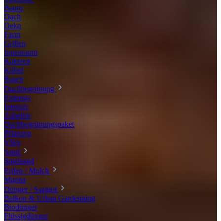
Baum
Dach
Deko
Farm
Grillen
Innenraum
Kakteen
Kübel
Rasen
Dachbegrünung
Extensiv
Intensiv
Zubehör
Dachbegrünungspaket
Pflanzen
Vlies
Sand
Spielsand
Erden / Mulch
Manna
Dünger / Saatgut
Balkon & Urban Gardenning
Biodünger
Flüssigdünger