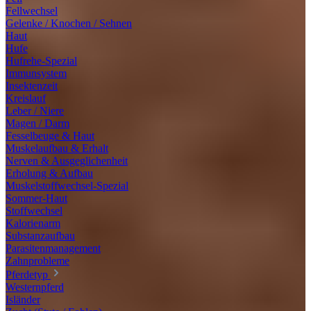
Fellwechsel
Gelenke / Knochen / Sehnen
Haut
Hufe
Hufrehe-Spezial
Immunsystem
Insektenzeit
Kreislauf
Leber / Niere
Magen / Darm
Fesselbeuge & Haut
Muskelaufbau & Erhalt
Nerven & Ausgeglichenheit
Erholung & Aufbau
Muskelstoffwechsel-Spezial
Sommer-Haut
Stoffwechsel
Kalorienarm
Substanzaufbau
Parasitenmanagement
Zahnprobleme
Pferdetyp
Westernpferd
Isländer