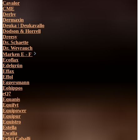
Cavalor
CME
Derby
Dermaxin
Deuka | Deukavallo
Dodson & Horrell
Dreesy
Dr. Schaette
Dr. Weyrauch
Marken E - F
Ecoflax
Edelgrün
Effax
Effol
Eggersmann
Eohippos
eQ7
Equanis
Equifyt
Equipower
Equipur
Equistro
Estella
Ewalia
Felici Caballi