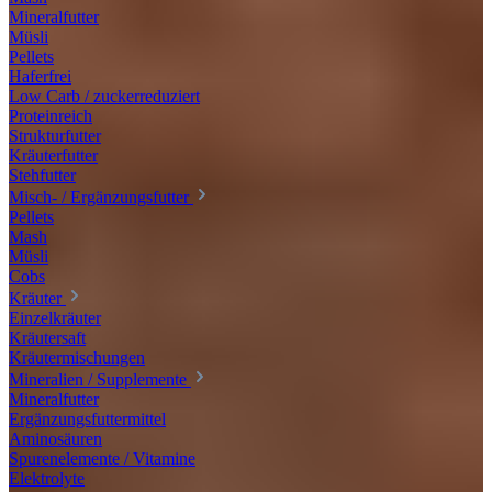
Mineralfutter
Müsli
Pellets
Haferfrei
Low Carb / zuckerreduziert
Proteinreich
Strukturfutter
Kräuterfutter
Stehfutter
Misch- / Ergänzungsfutter
Pellets
Mash
Müsli
Cobs
Kräuter
Einzelkräuter
Kräutersaft
Kräutermischungen
Mineralien / Supplemente
Mineralfutter
Ergänzungsfuttermittel
Aminosäuren
Spurenelemente / Vitamine
Elektrolyte