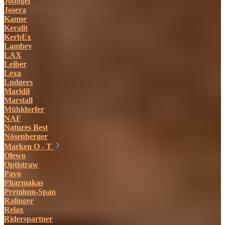
Jodogel
Josera
Kanne
Keralit
KerbEx
Lambey
LAX
Leiber
Lexa
Ludgers
Maridil
Marstall
Mühldorfer
NAF
Natures Best
Nösenberger
Marken O - T
Olewo
Optistraw
Pavo
Pharmakas
Premium-Span
Ralinger
Relax
Riderspartner