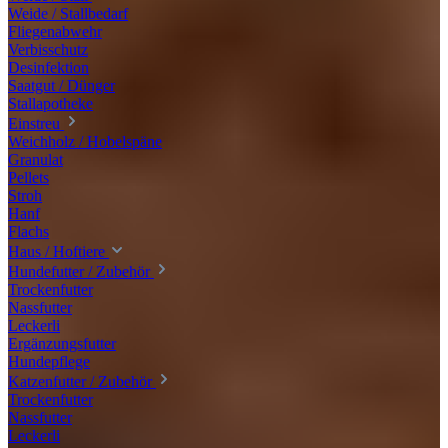
Weide / Stallbedarf
Fliegenabwehr
Verbisschutz
Desinfektion
Saatgut / Dünger
Stallapotheke
Einstreu
Weichholz / Hobelspäne
Granulat
Pellets
Stroh
Hanf
Flachs
Haus / Hoftiere
Hundefutter / Zubehör
Trockenfutter
Nassfutter
Leckerli
Ergänzungsfutter
Hundepflege
Katzenfutter / Zubehör
Trockenfutter
Nassfutter
Leckerli