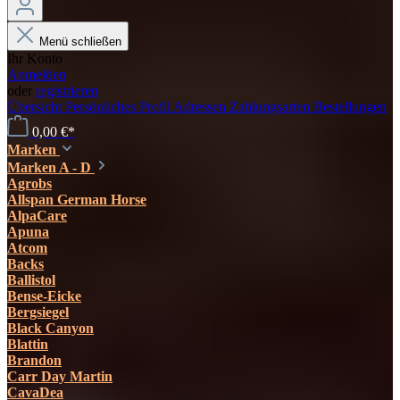
Menü schließen
Ihr Konto
Anmelden
oder
registrieren
Übersicht
Persönliches Profil
Adressen
Zahlungsarten
Bestellungen
0,00 €*
Marken
Marken A - D
Agrobs
Allspan German Horse
AlpaCare
Apuna
Atcom
Backs
Ballistol
Bense-Eicke
Bergsiegel
Black Canyon
Blattin
Brandon
Carr Day Martin
CavaDea