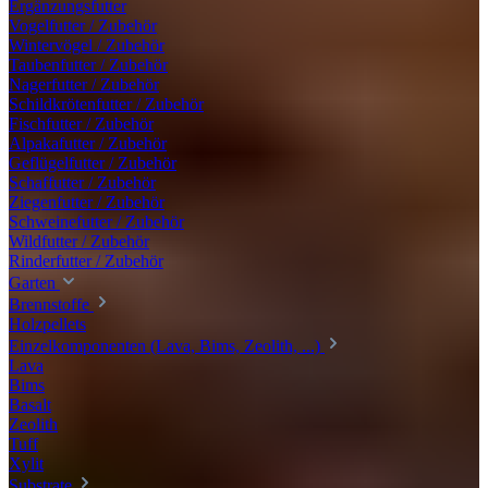
Ergänzungsfutter
Vogelfutter / Zubehör
Wintervögel / Zubehör
Taubenfutter / Zubehör
Nagerfutter / Zubehör
Schildkrötenfutter / Zubehör
Fischfutter / Zubehör
Alpakafutter / Zubehör
Geflügelfutter / Zubehör
Schaffutter / Zubehör
Ziegenfutter / Zubehör
Schweinefutter / Zubehör
Wildfutter / Zubehör
Rinderfutter / Zubehör
Garten
Brennstoffe
Holzpellets
Einzelkomponenten (Lava, Bims, Zeolith, ...)
Lava
Bims
Basalt
Zeolith
Tuff
Xylit
Substrate