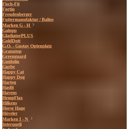
Fisch-Fit
Fortin
Freudenberger
Futtermanufaktur / Balios
Marken G - H
Galopp
GladiatorPLUS
GoldDott
G.O. - Gustav Optenplatz
Granutop
Greenguard
Guidolin
Gurbe
Happy Cat
Happy Dog
Hartog
Hasfit
Havens
HempFlax
Hilkens
Horse Hage
Höveler
Marken I - N
Interquell