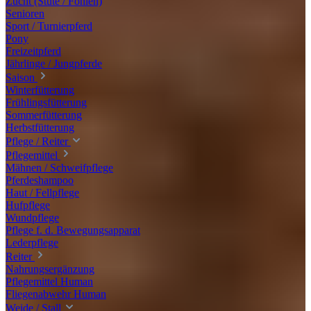
Zucht (Stute / Fohlen)
Senioren
Sport / Turnierpferd
Pony
Freizeitpferd
Jährlinge / Jungpferde
Saison
Winterfütterung
Frühlingsfütterung
Sommerfütterung
Herbstfütterung
Pflege / Reiter
Pflegemittel
Mähnen / Schweifpflege
Pferdeshampoo
Haut / Fellpflege
Hufpflege
Wundpflege
Pflege f. d. Bewegungsapparat
Lederpflege
Reiter
Nahrungsergänzung
Pflegemittel Human
Fliegenabwehr Human
Weide / Stall