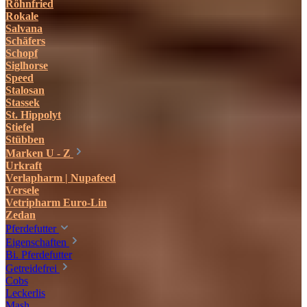
Röhnfried
Rokale
Salvana
Schäfers
Schopf
Siglhorse
Speed
Stalosan
Stassek
St. Hippolyt
Stiefel
Stübben
Marken U - Z
Urkraft
Verlapharm | Nupafeed
Versele
Vetripharm Euro-Lin
Zedan
Pferdefutter
Eigenschaften
Bi. Pferdefutter
Getreidefrei
Cobs
Leckerlis
Mash