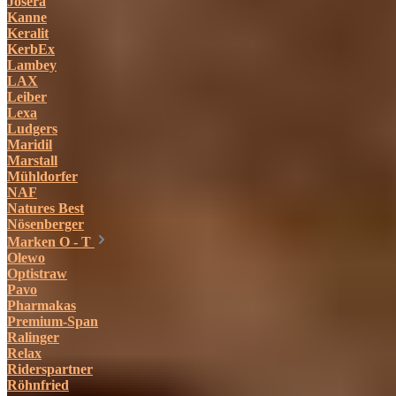
Josera
Kanne
Keralit
KerbEx
Lambey
LAX
Leiber
Lexa
Ludgers
Maridil
Marstall
Mühldorfer
NAF
Natures Best
Nösenberger
Marken O - T
Olewo
Optistraw
Pavo
Pharmakas
Premium-Span
Ralinger
Relax
Riderspartner
Röhnfried