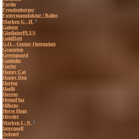
Fortin
Freudenberger
Futtermanufaktur / Balios
Marken G - H
Galopp
GladiatorPLUS
GoldDott
G.O. - Gustav Optenplatz
Granutop
Greenguard
Guidolin
Gurbe
Happy Cat
Happy Dog
Hartog
Hasfit
Havens
HempFlax
Hilkens
Horse Hage
Höveler
Marken I - N
Interquell
Jodogel