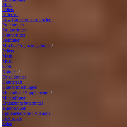
Müsli
Pellets
Haferfrei
Low Carb / zuckerreduziert
Proteinreich
Strukturfutter
Kräuterfutter
Stehfutter
Misch- / Ergänzungsfutter
Pellets
Mash
Müsli
Cobs
Kräuter
Einzelkräuter
Kräutersaft
Kräutermischungen
Mineralien / Supplemente
Mineralfutter
Ergänzungsfuttermittel
Aminosäuren
Spurenelemente / Vitamine
Elektrolyte
Selen