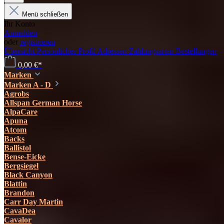
Menü schließen
Ihr Konto
Anmelden
oder
registrieren
Übersicht
Persönliches Profil
Adressen
Zahlungsarten
Bestellungen
0,00 €*
Marken
Marken A - D
Agrobs
Allspan German Horse
AlpaCare
Apuna
Atcom
Backs
Ballistol
Bense-Eicke
Bergsiegel
Black Canyon
Blattin
Brandon
Carr Day Martin
CavaDea
Cavalor