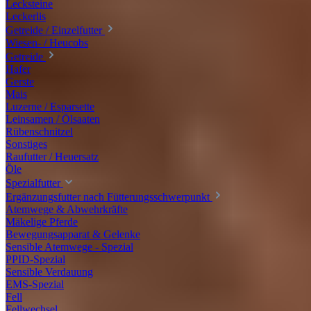
Lecksteine
Leckerlis
Getreide / Einzelfutter
Wiesen- / Heucobs
Getreide
Hafer
Gerste
Mais
Luzerne / Esparsette
Leinsamen / Ölsaaten
Rübenschnitzel
Sonstiges
Raufutter / Heuersatz
Öle
Spezialfutter
Ergänzungsfutter nach Fütterungsschwerpunkt
Atemwege & Abwehrkräfte
Mäkelige Pferde
Bewegungsapparat & Gelenke
Sensible Atemwege - Spezial
PPID-Spezial
Sensible Verdauung
EMS-Spezial
Fell
Fellwechsel