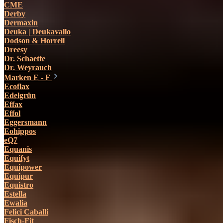
CME
Derby
Dermaxin
Deuka | Deukavallo
Dodson & Horrell
Dreesy
Dr. Schaette
Dr. Weyrauch
Marken E - F
Ecoflax
Edelgrün
Effax
Effol
Eggersmann
Eohippos
eQ7
Equanis
Equifyt
Equipower
Equipur
Equistro
Estella
Ewalia
Felici Caballi
Fisch-Fit