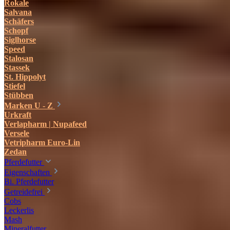
Rokale
Salvana
Schäfers
Schopf
Siglhorse
Speed
Stalosan
Stassek
St. Hippolyt
Stiefel
Stübben
Marken U - Z
Urkraft
Verlapharm | Nupafeed
Versele
Vetripharm Euro-Lin
Zedan
Pferdefutter
Eigenschaften
Bi. Pferdefutter
Getreidefrei
Cobs
Leckerlis
Mash
Mineralfutter