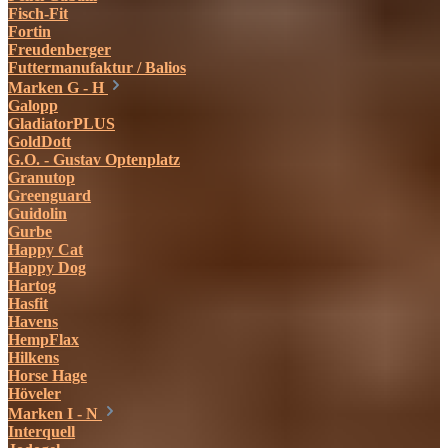
Fisch-Fit
Fortin
Freudenberger
Futtermanufaktur / Balios
Marken G - H
Galopp
GladiatorPLUS
GoldDott
G.O. - Gustav Optenplatz
Granutop
Greenguard
Guidolin
Gurbe
Happy Cat
Happy Dog
Hartog
Hasfit
Havens
HempFlax
Hilkens
Horse Hage
Höveler
Marken I - N
Interquell