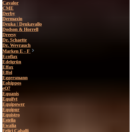
Cavalor
CME
Derby
Dermaxin
Deuka | Deukavallo
Dodson & Horrell
Dreesy
Dr. Schaette
Dr. Weyrauch
Marken E - F
Ecoflax
Edelgrün
Effax
Effol
Eggersmann
Eohippos
eQ7
Equanis
Equifyt
Equipower
Equipur
Equistro
Estella
Ewalia
Felici Caballi