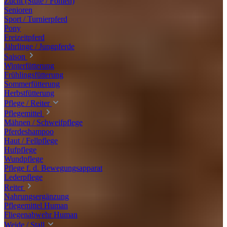
Zucht (Stute / Fohlen)
Senioren
Sport / Turnierpferd
Pony
Freizeitpferd
Jährlinge / Jungpferde
Saison
Winterfütterung
Frühlingsfütterung
Sommerfütterung
Herbstfütterung
Pflege / Reiter
Pflegemittel
Mähnen / Schweifpflege
Pferdeshampoo
Haut / Fellpflege
Hufpflege
Wundpflege
Pflege f. d. Bewegungsapparat
Lederpflege
Reiter
Nahrungsergänzung
Pflegemittel Human
Fliegenabwehr Human
Weide / Stall