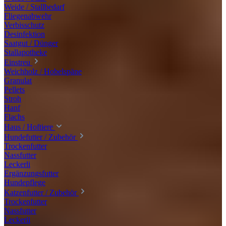
Weide / Stallbedarf
Fliegenabwehr
Verbisschutz
Desinfektion
Saatgut / Dünger
Stallapotheke
Einstreu
Weichholz / Hobelspäne
Granulat
Pellets
Stroh
Hanf
Flachs
Haus / Hoftiere
Hundefutter / Zubehör
Trockenfutter
Nassfutter
Leckerli
Ergänzungsfutter
Hundepflege
Katzenfutter / Zubehör
Trockenfutter
Nassfutter
Leckerli