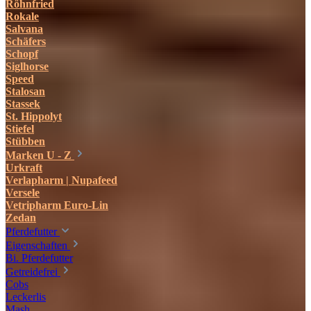
Röhnfried
Rokale
Salvana
Schäfers
Schopf
Siglhorse
Speed
Stalosan
Stassek
St. Hippolyt
Stiefel
Stübben
Marken U - Z
Urkraft
Verlapharm | Nupafeed
Versele
Vetripharm Euro-Lin
Zedan
Pferdefutter
Eigenschaften
Bi. Pferdefutter
Getreidefrei
Cobs
Leckerlis
Mash