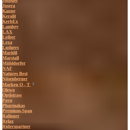
Jodogel
Josera
Kanne
Keralit
KerbEx
Lambey
LAX
Leiber
Lexa
Ludgers
Maridil
Marstall
Mühldorfer
NAF
Natures Best
Nösenberger
Marken O - T
Olewo
Optistraw
Pavo
Pharmakas
Premium-Span
Ralinger
Relax
Riderspartner