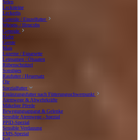
Selen
Lecksteine
Leckerlis
Getreide / Einzelfutter
Wiesen- / Heucobs
Getreide
Hafer
Gerste
Mais
Luzerne / Esparsette
Leinsamen / Ölsaaten
Rübenschnitzel
Sonstiges
Raufutter / Heuersatz
Öle
Spezialfutter
Ergänzungsfutter nach Fütterungsschwerpunkt
Atemwege & Abwehrkräfte
Mäkelige Pferde
Bewegungsapparat & Gelenke
Sensible Atemwege - Spezial
PPID-Spezial
Sensible Verdauung
EMS-Spezial
Fell