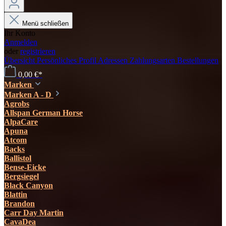
Menü schließen
Ihr Konto
Anmelden
oder
registrieren
Übersicht
Persönliches Profil
Adressen
Zahlungsarten
Bestellungen
0,00 €*
Marken
Marken A - D
Agrobs
Allspan German Horse
AlpaCare
Apuna
Atcom
Backs
Ballistol
Bense-Eicke
Bergsiegel
Black Canyon
Blattin
Brandon
Carr Day Martin
CavaDea