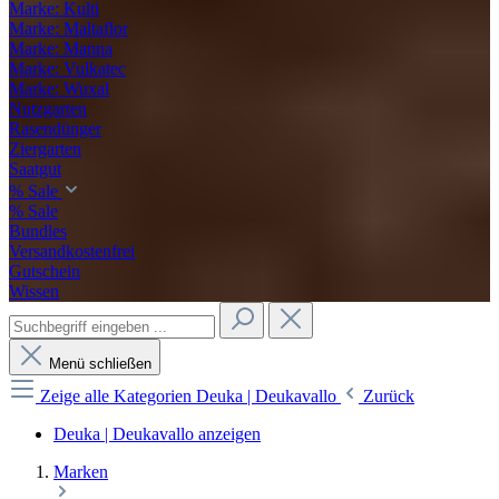
Marke: Kulti
Marke: Maltaflor
Marke: Manna
Marke: Vulkatec
Marke: Wuxal
Nutzgarten
Rasendünger
Ziergarten
Saatgut
% Sale
% Sale
Bundles
Versandkostenfrei
Gutschein
Wissen
Menü schließen
Zeige alle Kategorien
Deuka | Deukavallo
Zurück
Deuka | Deukavallo anzeigen
Marken