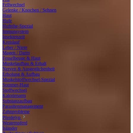
Fellwechsel
Gelenke / Knochen / Sehnen
Haut
Hufe
Hufrehe-Spezial
Immunsystem
Insektenzeit
Kreislauf
Leber / Niere
Magen / Darm
Fesselbeuge & Haut
Muskelaufbau & Erhalt
Nerven & Ausgeglichenheit
Erholung & Aufbau
Muskelstoffwechsel-Spezial
Sommer-Haut
Stoffwechsel
Kalorienarm
Substanzaufbau
Parasitenmanagement
Zahnprobleme
Pferdetyp
Westernpferd
Isländer