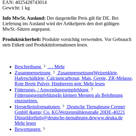
EAN:
4025428743014
Gewicht:
1 kg
Info MwSt. Ausland:
Der dargestellte Preis gilt für DE. Bei
Lieferung ins Ausland wird der Artikelpreis den dort gültigen
MwSt.-Sätzen angepasst.
Produktsicherheit:
Produkte vorsichtig verwenden. Vor Gebrauch
stets Etikett und Produktinformationen lesen.
Beschreibung
…
Mehr
Zusammensetzung
ZusammensetzungWeizenkleie,
Haferschälkleie, Calciumcarbonat, Mais, Gerste, ZR-Melasse,
Rote Beete Pulver, Himbeeren getr.
Mehr lesen
Fütterungs- / Anwendungsempfehlung
FütterungsempfehlungIn kleinen Mengen als Belohnung
einzusetzen.
Herstellerinformationen
Deutsche Tiernahrung Cremer
GmbH &amp; Co. KGWeizenmühlenstraße 20DE-40221
Düsseldorfinfo@deutsche-tiernahrung.dewww.deuka.de
Mehr lesen
Bewertungen