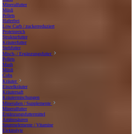
Mineralfutter
Müsli
Pellets
Haferfrei
Low Carb / zuckerreduziert
Proteinreich
Strukturfutter
Kräuterfutter
Stehfutter
Misch- / Ergänzungsfutter
Pellets
Mash
Müsli
Cobs
Kräuter
Einzelkräuter
Kräutersaft
Kräutermischungen
Mineralien / Supplemente
Mineralfutter
Ergänzungsfuttermittel
Aminosäuren
Spurenelemente / Vitamine
Elektrolyte