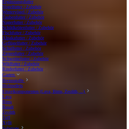
Ergänzungsfutter
Vogelfutter / Zubehör
Wintervögel / Zubehör
Taubenfutter / Zubehör
Nagerfutter / Zubehör
Schildkrötenfutter / Zubehör
Fischfutter / Zubehör
Alpakafutter / Zubehör
Geflügelfutter / Zubehör
Schaffutter / Zubehör
Ziegenfutter / Zubehör
Schweinefutter / Zubehör
Wildfutter / Zubehör
Rinderfutter / Zubehör
Garten
Brennstoffe
Holzpellets
Einzelkomponenten (Lava, Bims, Zeolith, ...)
Lava
Bims
Basalt
Zeolith
Tuff
Xylit
Substrate