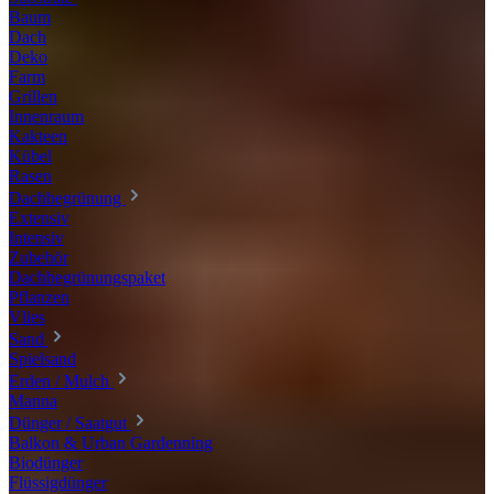
Baum
Dach
Deko
Farm
Grillen
Innenraum
Kakteen
Kübel
Rasen
Dachbegrünung
Extensiv
Intensiv
Zubehör
Dachbegrünungspaket
Pflanzen
Vlies
Sand
Spielsand
Erden / Mulch
Manna
Dünger / Saatgut
Balkon & Urban Gardenning
Biodünger
Flüssigdünger