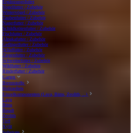
Ergänzungsfutter
Vogelfutter / Zubehör
Wintervögel / Zubehör
Taubenfutter / Zubehör
Nagerfutter / Zubehör
Schildkrötenfutter / Zubehör
Fischfutter / Zubehör
Alpakafutter / Zubehör
Geflügelfutter / Zubehör
Schaffutter / Zubehör
Ziegenfutter / Zubehör
Schweinefutter / Zubehör
Wildfutter / Zubehör
Rinderfutter / Zubehör
Garten
Brennstoffe
Holzpellets
Einzelkomponenten (Lava, Bims, Zeolith, ...)
Lava
Bims
Basalt
Zeolith
Tuff
Xylit
Substrate