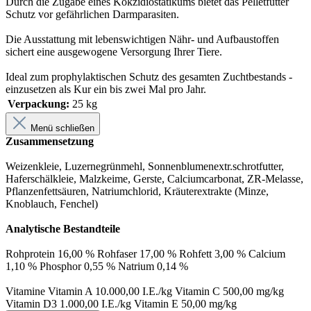
Durch die Zugabe eines Kokzidiostatikums bietet das Pelletfutter
Schutz vor gefährlichen Darmparasiten.
Die Ausstattung mit lebenswichtigen Nähr- und Aufbaustoffen
sichert eine ausgewogene Versorgung Ihrer Tiere.
Ideal zum prophylaktischen Schutz des gesamten Zuchtbestands -
einzusetzen als Kur ein bis zwei Mal pro Jahr.
Verpackung:
25 kg
Menü schließen
Zusammensetzung
Weizenkleie, Luzernegrünmehl, Sonnenblumenextr.schrotfutter,
Haferschälkleie, Malzkeime, Gerste, Calciumcarbonat, ZR-Melasse,
Pflanzenfettsäuren, Natriumchlorid, Kräuterextrakte (Minze,
Knoblauch, Fenchel)
Analytische Bestandteile
Rohprotein 16,00 % Rohfaser 17,00 % Rohfett 3,00 % Calcium
1,10 % Phosphor 0,55 % Natrium 0,14 %
Vitamine Vitamin A 10.000,00 I.E./kg Vitamin C 500,00 mg/kg
Vitamin D3 1.000,00 I.E./kg Vitamin E 50,00 mg/kg