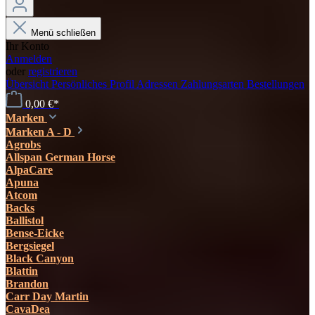
Menü schließen
Ihr Konto
Anmelden
oder
registrieren
Übersicht
Persönliches Profil
Adressen
Zahlungsarten
Bestellungen
0,00 €*
Marken
Marken A - D
Agrobs
Allspan German Horse
AlpaCare
Apuna
Atcom
Backs
Ballistol
Bense-Eicke
Bergsiegel
Black Canyon
Blattin
Brandon
Carr Day Martin
CavaDea