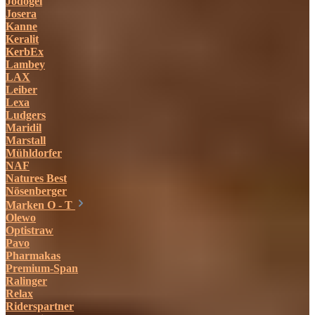
Jodogel
Josera
Kanne
Keralit
KerbEx
Lambey
LAX
Leiber
Lexa
Ludgers
Maridil
Marstall
Mühldorfer
NAF
Natures Best
Nösenberger
Marken O - T
Olewo
Optistraw
Pavo
Pharmakas
Premium-Span
Ralinger
Relax
Riderspartner