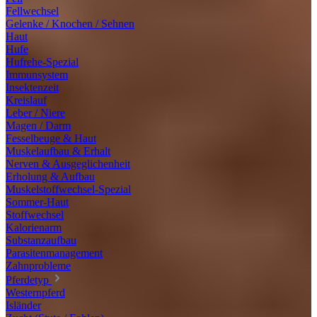
Fellwechsel
Gelenke / Knochen / Sehnen
Haut
Hufe
Hufrehe-Spezial
Immunsystem
Insektenzeit
Kreislauf
Leber / Niere
Magen / Darm
Fesselbeuge & Haut
Muskelaufbau & Erhalt
Nerven & Ausgeglichenheit
Erholung & Aufbau
Muskelstoffwechsel-Spezial
Sommer-Haut
Stoffwechsel
Kalorienarm
Substanzaufbau
Parasitenmanagement
Zahnprobleme
Pferdetyp
Westernpferd
Isländer