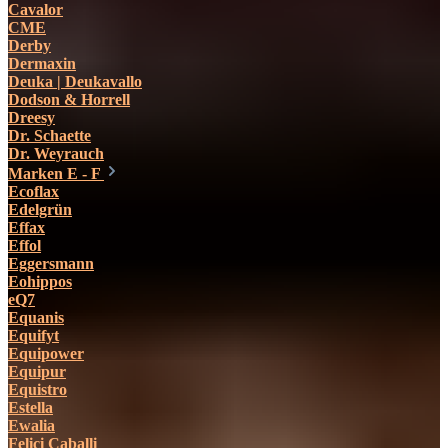
Cavalor
CME
Derby
Dermaxin
Deuka | Deukavallo
Dodson & Horrell
Dreesy
Dr. Schaette
Dr. Weyrauch
Marken E - F
Ecoflax
Edelgrün
Effax
Effol
Eggersmann
Eohippos
eQ7
Equanis
Equifyt
Equipower
Equipur
Equistro
Estella
Ewalia
Felici Caballi