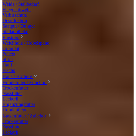
Weide / Stallbedarf
Fliegenabwehr
Verbisschutz
Desinfektion
Saatgut / Dünger
Stallapotheke
Einstreu
Weichholz / Hobelspäne
Granulat
Pellets
Stroh
Hanf
Flachs
Haus / Hoftiere
Hundefutter / Zubehör
Trockenfutter
Nassfutter
Leckerli
Ergänzungsfutter
Hundepflege
Katzenfutter / Zubehör
Trockenfutter
Nassfutter
Leckerli