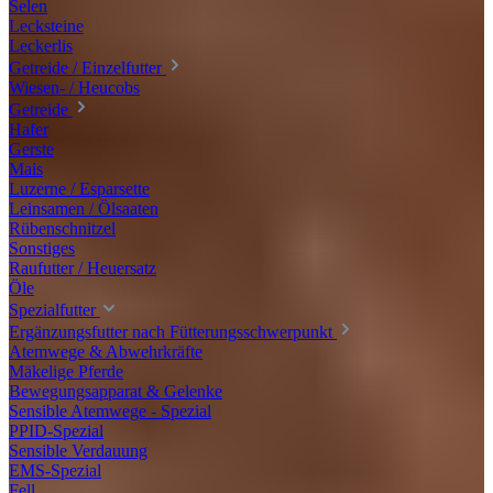
Selen
Lecksteine
Leckerlis
Getreide / Einzelfutter
Wiesen- / Heucobs
Getreide
Hafer
Gerste
Mais
Luzerne / Esparsette
Leinsamen / Ölsaaten
Rübenschnitzel
Sonstiges
Raufutter / Heuersatz
Öle
Spezialfutter
Ergänzungsfutter nach Fütterungsschwerpunkt
Atemwege & Abwehrkräfte
Mäkelige Pferde
Bewegungsapparat & Gelenke
Sensible Atemwege - Spezial
PPID-Spezial
Sensible Verdauung
EMS-Spezial
Fell