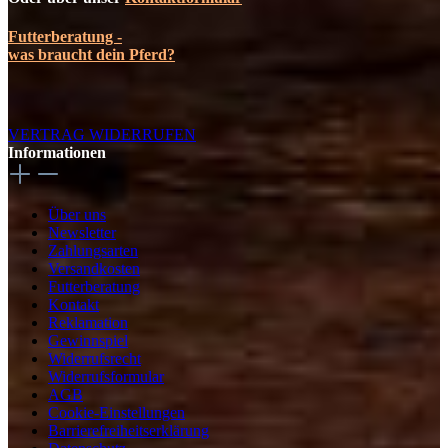
Futterberatung -
was braucht dein Pferd?
VERTRAG WIDERRUFEN
Informationen
Über uns
Newsletter
Zahlungsarten
Versandkosten
Futterberatung
Kontakt
Reklamation
Gewinnspiel
Widerrufsrecht
Widerrufsformular
AGB
Cookie-Einstellungen
Barrierefreiheitserklärung