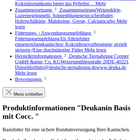
Kokzidiostatikums bietet das Pelletfut…
Mehr
Zusammensetzung
ZusammensetzungWeizenkleie,
Luzernegrünmehl, Sonnenblumenextr.schrotfutter,
Haferschälkleie, Malzkeime, Gerste, Calciumcarbo
Mehr
lesen
Fütterungs- / Anwendungsempfehlung
FütterungsempfehlungAls Alleinfutter
einsetzenJungkaninchen; Kokzidiosevorbeugung; gezielt
steigern (Eine durchgängige Fütter
Mehr lesen
Herstellerinformationen
Deutsche Tiernahrung Cremer
GmbH &amp; Co. KGWeizenmühlenstraße 20DE-40221
Düsseldorfinfo@deutsche-tiernahrung.dewww.deuka.de
Mehr lesen
Bewertungen
Menü schließen
Produktinformationen "Deukanin Basis
mit Cocc. "
Basisfutter für eine sichere Rundumversorgung Ihrer Kaninchen.