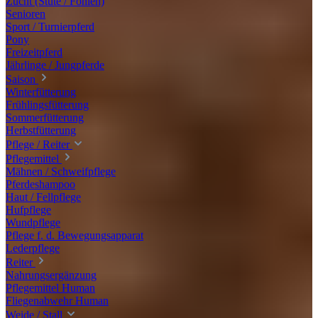
Zucht (Stute / Fohlen)
Senioren
Sport / Turnierpferd
Pony
Freizeitpferd
Jährlinge / Jungpferde
Saison
Winterfütterung
Frühlingsfütterung
Sommerfütterung
Herbstfütterung
Pflege / Reiter
Pflegemittel
Mähnen / Schweifpflege
Pferdeshampoo
Haut / Fellpflege
Hufpflege
Wundpflege
Pflege f. d. Bewegungsapparat
Lederpflege
Reiter
Nahrungsergänzung
Pflegemittel Human
Fliegenabwehr Human
Weide / Stall