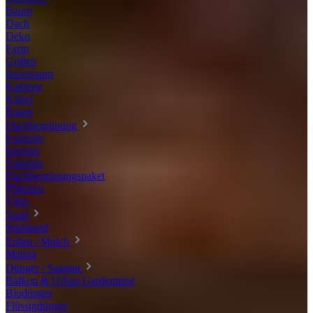
Baum
Dach
Deko
Farm
Grillen
Innenraum
Kakteen
Kübel
Rasen
Dachbegrünung
Extensiv
Intensiv
Zubehör
Dachbegrünungspaket
Pflanzen
Vlies
Sand
Spielsand
Erden / Mulch
Manna
Dünger / Saatgut
Balkon & Urban Gardenning
Biodünger
Flüssigdünger