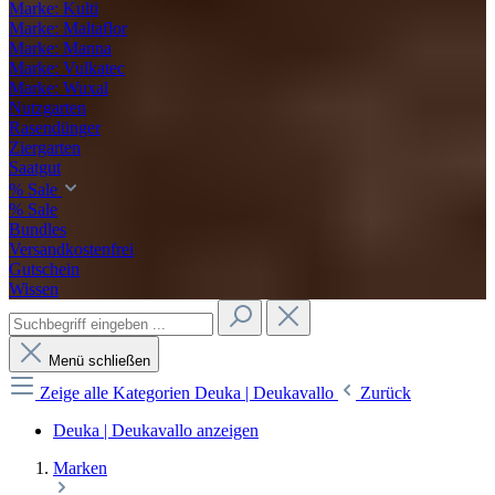
Marke: Kulti
Marke: Maltaflor
Marke: Manna
Marke: Vulkatec
Marke: Wuxal
Nutzgarten
Rasendünger
Ziergarten
Saatgut
% Sale
% Sale
Bundles
Versandkostenfrei
Gutschein
Wissen
Menü schließen
Zeige alle Kategorien
Deuka | Deukavallo
Zurück
Deuka | Deukavallo anzeigen
Marken