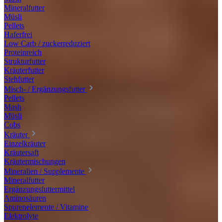
Mineralfutter
Müsli
Pellets
Haferfrei
Low Carb / zuckerreduziert
Proteinreich
Strukturfutter
Kräuterfutter
Stehfutter
Misch- / Ergänzungsfutter
Pellets
Mash
Müsli
Cobs
Kräuter
Einzelkräuter
Kräutersaft
Kräutermischungen
Mineralien / Supplemente
Mineralfutter
Ergänzungsfuttermittel
Aminosäuren
Spurenelemente / Vitamine
Elektrolyte