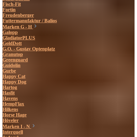
Fisch-Fit
Fortin
Freudenberger
Futtermanufaktur / Balios
Marken G - H
Galopp
GladiatorPLUS
GoldDott
G.O. - Gustav Optenplatz
Granutop
Greenguard
Guidolin
Gurbe
Happy Cat
Happy Dog
Hartog
Hasfit
Havens
HempFlax
Hilkens
Horse Hage
Höveler
Marken I - N
Interquell