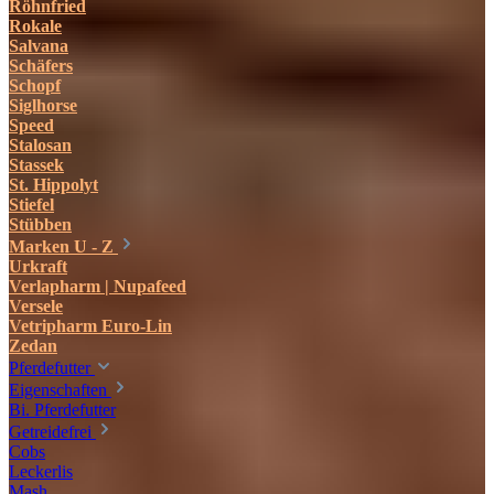
Röhnfried
Rokale
Salvana
Schäfers
Schopf
Siglhorse
Speed
Stalosan
Stassek
St. Hippolyt
Stiefel
Stübben
Marken U - Z
Urkraft
Verlapharm | Nupafeed
Versele
Vetripharm Euro-Lin
Zedan
Pferdefutter
Eigenschaften
Bi. Pferdefutter
Getreidefrei
Cobs
Leckerlis
Mash