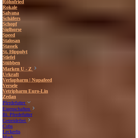
Röhnfried
Rokale
Salvana
Schäfers
Schopf
Siglhorse
Speed
Stalosan
Stassek
St. Hippolyt
Stiefel
Stübben
Marken U - Z
Urkraft
Verlapharm | Nupafeed
Versele
Vetripharm Euro-Lin
Zedan
Pferdefutter
Eigenschaften
Bi. Pferdefutter
Getreidefrei
Cobs
Leckerlis
Mash