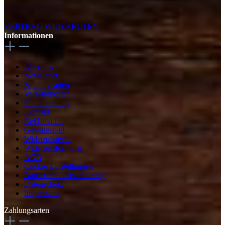
VERTRAG WIDERRUFEN
Informationen
Über uns
Newsletter
Zahlungsarten
Versandkosten
Futterberatung
Kontakt
Reklamation
Gewinnspiel
Widerrufsrecht
Widerrufsformular
AGB
Cookie-Einstellungen
Barrierefreiheitserklärung
Datenschutz
Impressum
Zahlungsarten