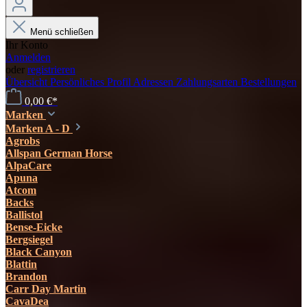
Menü schließen
Ihr Konto
Anmelden
oder
registrieren
Übersicht
Persönliches Profil
Adressen
Zahlungsarten
Bestellungen
0,00 €*
Marken
Marken A - D
Agrobs
Allspan German Horse
AlpaCare
Apuna
Atcom
Backs
Ballistol
Bense-Eicke
Bergsiegel
Black Canyon
Blattin
Brandon
Carr Day Martin
CavaDea