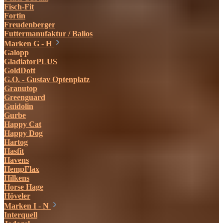
Fisch-Fit
Fortin
Freudenberger
Futtermanufaktur / Balios
Marken G - H
Galopp
GladiatorPLUS
GoldDott
G.O. - Gustav Optenplatz
Granutop
Greenguard
Guidolin
Gurbe
Happy Cat
Happy Dog
Hartog
Hasfit
Havens
HempFlax
Hilkens
Horse Hage
Höveler
Marken I - N
Interquell