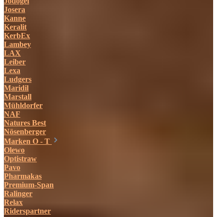
Jodogel
Josera
Kanne
Keralit
KerbEx
Lambey
LAX
Leiber
Lexa
Ludgers
Maridil
Marstall
Mühldorfer
NAF
Natures Best
Nösenberger
Marken O - T
Olewo
Optistraw
Pavo
Pharmakas
Premium-Span
Ralinger
Relax
Riderspartner