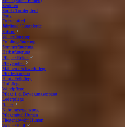
Zucht (Stute / Fohlen)
Senioren
Sport / Turnierpferd
Pony
Freizeitpferd
Jährlinge / Jungpferde
Saison
Winterfütterung
Frühlingsfütterung
Sommerfütterung
Herbstfütterung
Pflege / Reiter
Pflegemittel
Mähnen / Schweifpflege
Pferdeshampoo
Haut / Fellpflege
Hufpflege
Wundpflege
Pflege f. d. Bewegungsapparat
Lederpflege
Reiter
Nahrungsergänzung
Pflegemittel Human
Fliegenabwehr Human
Weide / Stall