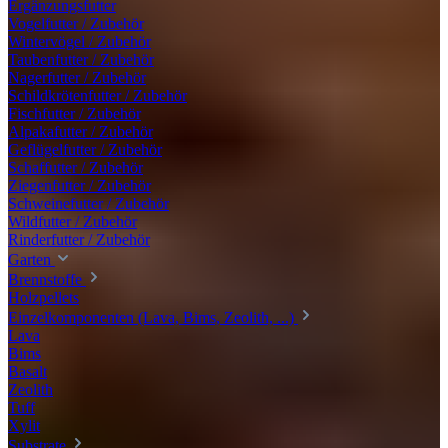
Ergänzungsfutter
Vogelfutter / Zubehör
Wintervögel / Zubehör
Taubenfutter / Zubehör
Nagerfutter / Zubehör
Schildkrötenfutter / Zubehör
Fischfutter / Zubehör
Alpakafutter / Zubehör
Geflügelfutter / Zubehör
Schaffutter / Zubehör
Ziegenfutter / Zubehör
Schweinefutter / Zubehör
Wildfutter / Zubehör
Rinderfutter / Zubehör
Garten
Brennstoffe
Holzpellets
Einzelkomponenten (Lava, Bims, Zeolith, ...)
Lava
Bims
Basalt
Zeolith
Tuff
Xylit
Substrate