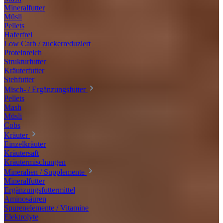
Mineralfutter
Müsli
Pellets
Haferfrei
Low Carb / zuckerreduziert
Proteinreich
Strukturfutter
Kräuterfutter
Stehfutter
Misch- / Ergänzungsfutter
Pellets
Mash
Müsli
Cobs
Kräuter
Einzelkräuter
Kräutersaft
Kräutermischungen
Mineralien / Supplemente
Mineralfutter
Ergänzungsfuttermittel
Aminosäuren
Spurenelemente / Vitamine
Elektrolyte