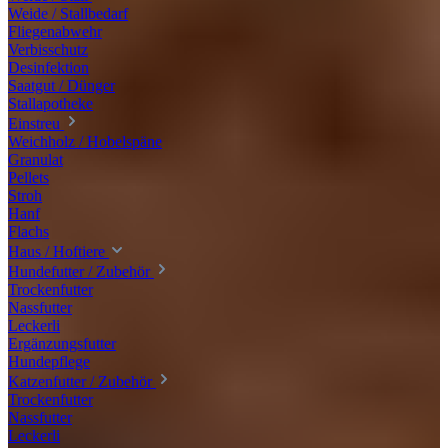
Weide / Stallbedarf
Fliegenabwehr
Verbisschutz
Desinfektion
Saatgut / Dünger
Stallapotheke
Einstreu
Weichholz / Hobelspäne
Granulat
Pellets
Stroh
Hanf
Flachs
Haus / Hoftiere
Hundefutter / Zubehör
Trockenfutter
Nassfutter
Leckerli
Ergänzungsfutter
Hundepflege
Katzenfutter / Zubehör
Trockenfutter
Nassfutter
Leckerli