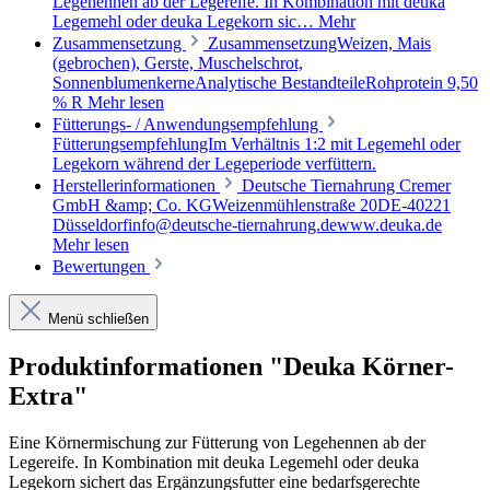
Legehennen ab der Legereife. In Kombination mit deuka
Legemehl oder deuka Legekorn sic…
Mehr
Zusammensetzung
ZusammensetzungWeizen, Mais
(gebrochen), Gerste, Muschelschrot,
SonnenblumenkerneAnalytische BestandteileRohprotein 9,50
% R
Mehr lesen
Fütterungs- / Anwendungsempfehlung
FütterungsempfehlungIm Verhältnis 1:2 mit Legemehl oder
Legekorn während der Legeperiode verfüttern.
Herstellerinformationen
Deutsche Tiernahrung Cremer
GmbH &amp; Co. KGWeizenmühlenstraße 20DE-40221
Düsseldorfinfo@deutsche-tiernahrung.dewww.deuka.de
Mehr lesen
Bewertungen
Menü schließen
Produktinformationen "Deuka Körner-
Extra"
Eine Körnermischung zur Fütterung von Legehennen ab der
Legereife. In Kombination mit deuka Legemehl oder deuka
Legekorn sichert das Ergänzungsfutter eine bedarfsgerechte