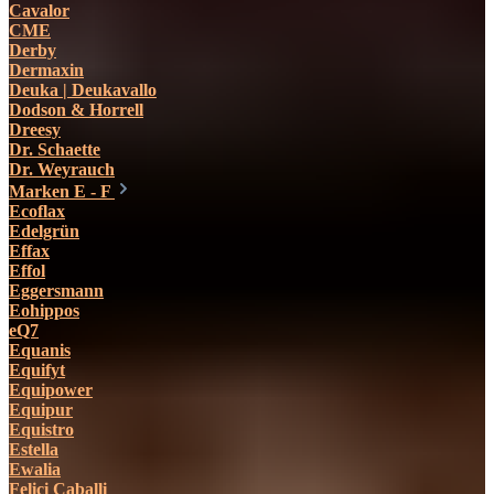
Cavalor
CME
Derby
Dermaxin
Deuka | Deukavallo
Dodson & Horrell
Dreesy
Dr. Schaette
Dr. Weyrauch
Marken E - F
Ecoflax
Edelgrün
Effax
Effol
Eggersmann
Eohippos
eQ7
Equanis
Equifyt
Equipower
Equipur
Equistro
Estella
Ewalia
Felici Caballi