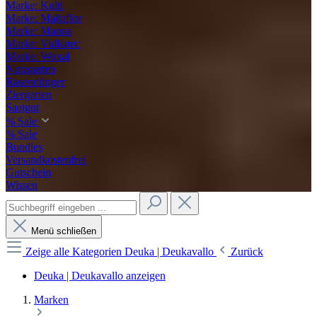
Marke: Kulti
Marke: Maltaflor
Marke: Manna
Marke: Vulkatec
Marke: Wuxal
Nutzgarten
Rasendünger
Ziergarten
Saatgut
% Sale
% Sale
Bundles
Versandkostenfrei
Gutschein
Wissen
Menü schließen
Zeige alle Kategorien
Deuka | Deukavallo
Zurück
Deuka | Deukavallo anzeigen
Marken