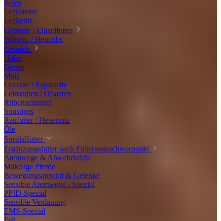
Selen
Lecksteine
Leckerlis
Getreide / Einzelfutter
Wiesen- / Heucobs
Getreide
Hafer
Gerste
Mais
Luzerne / Esparsette
Leinsamen / Ölsaaten
Rübenschnitzel
Sonstiges
Raufutter / Heuersatz
Öle
Spezialfutter
Ergänzungsfutter nach Fütterungsschwerpunkt
Atemwege & Abwehrkräfte
Mäkelige Pferde
Bewegungsapparat & Gelenke
Sensible Atemwege - Spezial
PPID-Spezial
Sensible Verdauung
EMS-Spezial
Fell