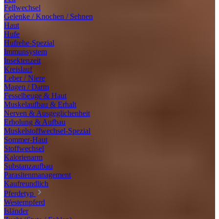
Fellwechsel
Gelenke / Knochen / Sehnen
Haut
Hufe
Hufrehe-Spezial
Immunsystem
Insektenzeit
Kreislauf
Leber / Niere
Magen / Darm
Fesselbeuge & Haut
Muskelaufbau & Erhalt
Nerven & Ausgeglichenheit
Erholung & Aufbau
Muskelstoffwechsel-Spezial
Sommer-Haut
Stoffwechsel
Kalorienarm
Substanzaufbau
Parasitenmanagement
Kaufreundlich
Pferdetyp
Westernpferd
Isländer