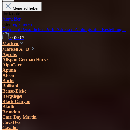
Menü schließen
Ihr Konto
Anmelden
oder
registrieren
Übersicht
Persönliches Profil
Adressen
Zahlungsarten
Bestellungen
0,00 €*
Marken
Marken A - D
Agrobs
Allspan German Horse
AlpaCare
Apuna
Atcom
Backs
Ballistol
Bense-Eicke
Bergsiegel
Black Canyon
Blattin
Brandon
Carr Day Martin
CavaDea
Cavalor