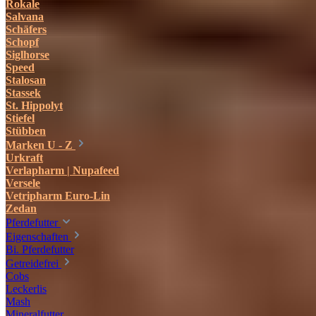
Rokale
Salvana
Schäfers
Schopf
Siglhorse
Speed
Stalosan
Stassek
St. Hippolyt
Stiefel
Stübben
Marken U - Z
Urkraft
Verlapharm | Nupafeed
Versele
Vetripharm Euro-Lin
Zedan
Pferdefutter
Eigenschaften
Bi. Pferdefutter
Getreidefrei
Cobs
Leckerlis
Mash
Mineralfutter