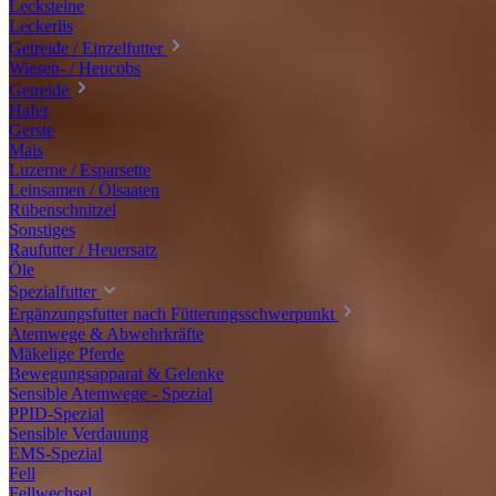
Lecksteine
Leckerlis
Getreide / Einzelfutter
Wiesen- / Heucobs
Getreide
Hafer
Gerste
Mais
Luzerne / Esparsette
Leinsamen / Ölsaaten
Rübenschnitzel
Sonstiges
Raufutter / Heuersatz
Öle
Spezialfutter
Ergänzungsfutter nach Fütterungsschwerpunkt
Atemwege & Abwehrkräfte
Mäkelige Pferde
Bewegungsapparat & Gelenke
Sensible Atemwege - Spezial
PPID-Spezial
Sensible Verdauung
EMS-Spezial
Fell
Fellwechsel