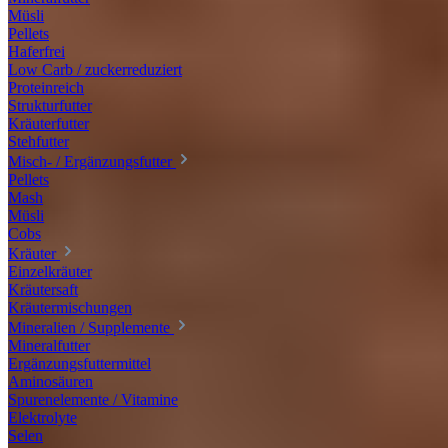
Müsli
Pellets
Haferfrei
Low Carb / zuckerreduziert
Proteinreich
Strukturfutter
Kräuterfutter
Stehfutter
Misch- / Ergänzungsfutter
Pellets
Mash
Müsli
Cobs
Kräuter
Einzelkräuter
Kräutersaft
Kräutermischungen
Mineralien / Supplemente
Mineralfutter
Ergänzungsfuttermittel
Aminosäuren
Spurenelemente / Vitamine
Elektrolyte
Selen