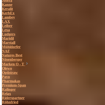
Josera
Kanne
Keralit
KerbEx
Lambey
LAX
Leiber
Lexa
Ludgers
Maridil
Marstall
Mühldorfer
NAF
Natures Best
Nösenberger
Marken O - T
Olewo
Optistraw
Pavo
Pharmakas
Premium-Span
Ralinger
Relax
Riderspartner
Röhnfried