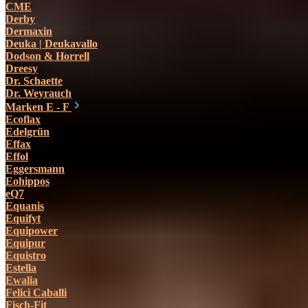
CME
Derby
Dermaxin
Deuka | Deukavallo
Dodson & Horrell
Dreesy
Dr. Schaette
Dr. Weyrauch
Marken E - F
Ecoflax
Edelgrün
Effax
Effol
Eggersmann
Eohippos
eQ7
Equanis
Equifyt
Equipower
Equipur
Equistro
Estella
Ewalia
Felici Caballi
Fisch-Fit