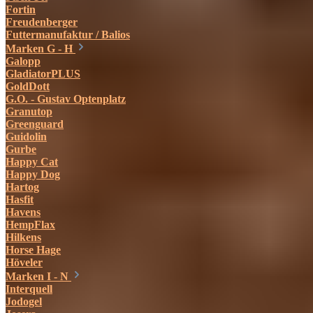
Fortin
Freudenberger
Futtermanufaktur / Balios
Marken G - H
Galopp
GladiatorPLUS
GoldDott
G.O. - Gustav Optenplatz
Granutop
Greenguard
Guidolin
Gurbe
Happy Cat
Happy Dog
Hartog
Hasfit
Havens
HempFlax
Hilkens
Horse Hage
Höveler
Marken I - N
Interquell
Jodogel