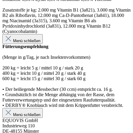
Zusatzstoffe je kg: 2.000 mg Vitamin B1 (3a821), 3.000 mg Vitamin
B2 als Riboflavin, 12.000 mg Ca-D-Pantothenat (3a841), 18.000
mg Niacinamid (3a315), 3.600 mg Vitamin B6 als
Pyridoxinhydrochlorid (3a831), 12.000 mcg Vitamin B12
(Cyanocobalamin)
Menü schließen
Fütterungsempfehlung
(Menge in g/Tag, je nach Insektenvorkommen)
200 kg = leicht 5 g / mittel 10 g / stark 20 g
400 kg = leicht 10 g / mittel 20 g / stark 40 g
600 kg = leicht 15 g / mittel 30 g / stark 60 g
• Der beiliegende Messbecher (30 ccm) entspricht ca. 16 g.
• Grundsätzlich ist die Menge abhängig von der Rasse, dem
Futterverwertungstyp und der eingesetzten Raufutterqualität.
• DERBY® Knoblauch wird mit dem Krippenfutter verabreicht.
Menü schließen
EQUOVIS GmbH
Industrieweg 110
DE-48155 Münster