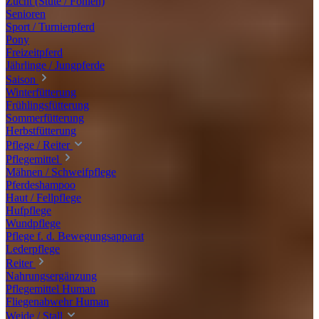
Zucht (Stute / Fohlen)
Senioren
Sport / Turnierpferd
Pony
Freizeitpferd
Jährlinge / Jungpferde
Saison
Winterfütterung
Frühlingsfütterung
Sommerfütterung
Herbstfütterung
Pflege / Reiter
Pflegemittel
Mähnen / Schweifpflege
Pferdeshampoo
Haut / Fellpflege
Hufpflege
Wundpflege
Pflege f. d. Bewegungsapparat
Lederpflege
Reiter
Nahrungsergänzung
Pflegemittel Human
Fliegenabwehr Human
Weide / Stall