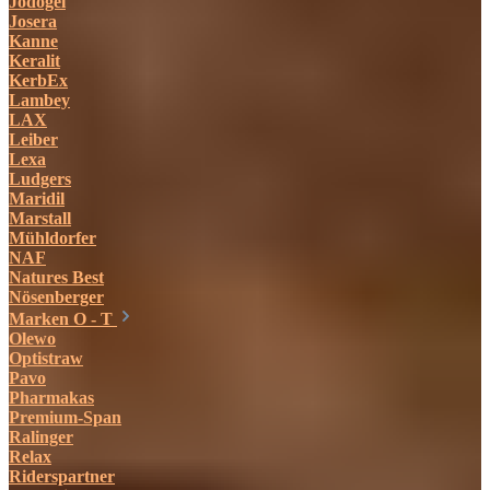
Jodogel
Josera
Kanne
Keralit
KerbEx
Lambey
LAX
Leiber
Lexa
Ludgers
Maridil
Marstall
Mühldorfer
NAF
Natures Best
Nösenberger
Marken O - T
Olewo
Optistraw
Pavo
Pharmakas
Premium-Span
Ralinger
Relax
Riderspartner