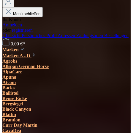
Menü schließen
Ihr Konto
Anmelden
oder
registrieren
Übersicht
Persönliches Profil
Adressen
Zahlungsarten
Bestellungen
0,00 €*
Marken
Marken A - D
Agrobs
Allspan German Horse
AlpaCare
Apuna
Atcom
Backs
Ballistol
Bense-Eicke
Bergsiegel
Black Canyon
Blattin
Brandon
Carr Day Martin
CavaDea