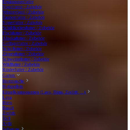
Ergänzungsfutter
Vogelfutter / Zubehör
Wintervögel / Zubehör
Taubenfutter / Zubehör
Nagerfutter / Zubehör
Schildkrötenfutter / Zubehör
Fischfutter / Zubehör
Alpakafutter / Zubehör
Geflügelfutter / Zubehör
Schaffutter / Zubehör
Ziegenfutter / Zubehör
Schweinefutter / Zubehör
Wildfutter / Zubehör
Rinderfutter / Zubehör
Garten
Brennstoffe
Holzpellets
Einzelkomponenten (Lava, Bims, Zeolith, ...)
Lava
Bims
Basalt
Zeolith
Tuff
Xylit
Substrate