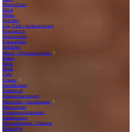
Mineralfutter
Müsli
Pellets
Haferfrei
Low Carb / zuckerreduziert
Proteinreich
Strukturfutter
Kräuterfutter
Stehfutter
Misch- / Ergänzungsfutter
Pellets
Mash
Müsli
Cobs
Kräuter
Einzelkräuter
Kräutersaft
Kräutermischungen
Mineralien / Supplemente
Mineralfutter
Ergänzungsfuttermittel
Aminosäuren
Spurenelemente / Vitamine
Elektrolyte