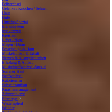
Fellwechsel
Gelenke / Knochen / Sehnen
Haut
Hufe
Hufrehe-Spezial
Immunsystem
Insektenzeit
Kreislauf
Leber / Niere
Magen / Darm
Fesselbeuge & Haut
Muskelaufbau & Erhalt
Nerven & Ausgeglichenheit
Erholung & Aufbau
Muskelstoffwechsel-Spezial
Sommer-Haut
Stoffwechsel
Kalorienarm
Substanzaufbau
Parasitenmanagement
Zahnprobleme
Pferdetyp
Westernpferd
Isländer