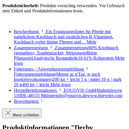
Produktsicherheit:
Produkte vorsichtig verwenden. Vor Gebrauch
stets Etikett und Produktinformationen lesen.
Beschreibung
Ein Ergänzungsfutter für Pferde mit
natürlichem Knoblauch und zusätzlichen B-Vitaminen.
Knoblauch wehrt lästige Fliegen und…
Mehr
Zusammensetzung
Zusammensetzung60% Knoblauch
(gemahlen), Traubenzucker, Weizengrießkleie,
PflanzenölAnalytische Bestandteile10,61% Rohprotein
Mehr
lesen
Fütterungs- / Anwendungsempfehlung
Fütterungsempfehlung(Menge in g/Tag, je nach
Insektenvorkommen)200 kg = leicht 5 g / mittel 10 g / stark
20 g400 kg = leicht
Mehr lesen
Herstellerinformationen
EQUOVIS GmbHIndustrieweg
110DE-48155 Münsterinfo@equovis.dewww.hoeveler.com
Bewertungen
Menü schließen
Produktinformationen "Derby