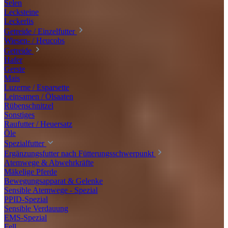
Selen
Lecksteine
Leckerlis
Getreide / Einzelfutter
Wiesen- / Heucobs
Getreide
Hafer
Gerste
Mais
Luzerne / Esparsette
Leinsamen / Ölsaaten
Rübenschnitzel
Sonstiges
Raufutter / Heuersatz
Öle
Spezialfutter
Ergänzungsfutter nach Fütterungsschwerpunkt
Atemwege & Abwehrkräfte
Mäkelige Pferde
Bewegungsapparat & Gelenke
Sensible Atemwege - Spezial
PPID-Spezial
Sensible Verdauung
EMS-Spezial
Fell