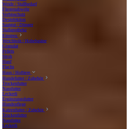
Weide / Stallbedarf
Fliegenabwehr
Verbisschutz
Desinfektion
Saatgut / Dünger
Stallapotheke
Einstreu
Weichholz / Hobelspäne
Granulat
Pellets
Stroh
Hanf
Flachs
Haus / Hoftiere
Hundefutter / Zubehör
Trockenfutter
Nassfutter
Leckerli
Ergänzungsfutter
Hundepflege
Katzenfutter / Zubehör
Trockenfutter
Nassfutter
Leckerli