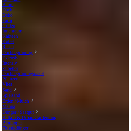
Baum
Dach
Deko
Farm
Grillen
Innenraum
Kakteen
Kübel
Rasen
Dachbegrünung
Extensiv
Intensiv
Zubehör
Dachbegrünungspaket
Pflanzen
Vlies
Sand
Spielsand
Erden / Mulch
Manna
Dünger / Saatgut
Balkon & Urban Gardenning
Biodünger
Flüssigdünger