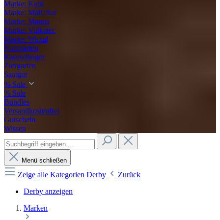
Marke: Kulti
Marke: Maltaflor
Marke: Manna
Marke: Vulkatec
Marke: Wuxal
Nutzgarten
Rasendünger
Ziergarten
Saatgut
% Sale
% Sale
Bundles
Versandkostenfrei
Gutschein
Wissen
Menü schließen
Zeige alle Kategorien
Derby
Zurück
Derby anzeigen
Marken