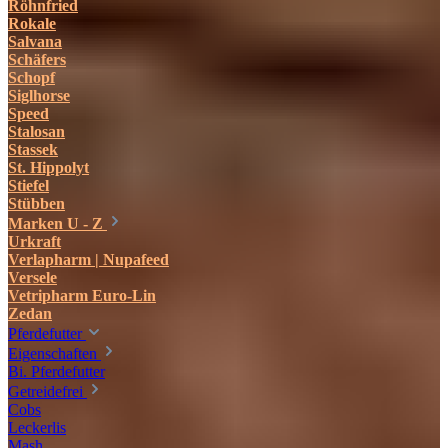
Röhnfried
Rokale
Salvana
Schäfers
Schopf
Siglhorse
Speed
Stalosan
Stassek
St. Hippolyt
Stiefel
Stübben
Marken U - Z
Urkraft
Verlapharm | Nupafeed
Versele
Vetripharm Euro-Lin
Zedan
Pferdefutter
Eigenschaften
Bi. Pferdefutter
Getreidefrei
Cobs
Leckerlis
Mash