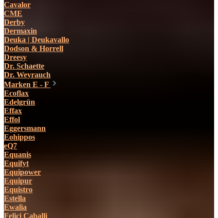
Cavalor
CME
Derby
Dermaxin
Deuka | Deukavallo
Dodson & Horrell
Dreesy
Dr. Schaette
Dr. Weyrauch
Marken E - F
Ecoflax
Edelgrün
Effax
Effol
Eggersmann
Eohippos
eQ7
Equanis
Equifyt
Equipower
Equipur
Equistro
Estella
Ewalia
Felici Caballi