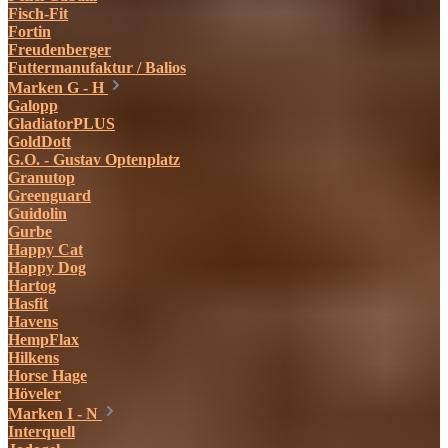
Fisch-Fit
Fortin
Freudenberger
Futtermanufaktur / Balios
Marken G - H
Galopp
GladiatorPLUS
GoldDott
G.O. - Gustav Optenplatz
Granutop
Greenguard
Guidolin
Gurbe
Happy Cat
Happy Dog
Hartog
Hasfit
Havens
HempFlax
Hilkens
Horse Hage
Höveler
Marken I - N
Interquell