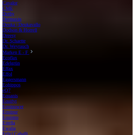
Cavalor
CME
Derby
Dermaxin
Deuka | Deukavallo
Dodson & Horrell
Dreesy
Dr. Schaette
Dr. Weyrauch
Marken E - F
Ecoflax
Edelgrün
Effax
Effol
Eggersmann
Eohippos
eQ7
Equanis
Equifyt
Equipower
Equipur
Equistro
Estella
Ewalia
Felici Caballi