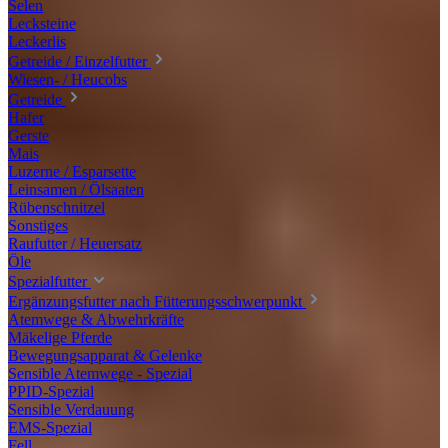
Selen
Lecksteine
Leckerlis
Getreide / Einzelfutter
Wiesen- / Heucobs
Getreide
Hafer
Gerste
Mais
Luzerne / Esparsette
Leinsamen / Ölsaaten
Rübenschnitzel
Sonstiges
Raufutter / Heuersatz
Öle
Spezialfutter
Ergänzungsfutter nach Fütterungsschwerpunkt
Atemwege & Abwehrkräfte
Mäkelige Pferde
Bewegungsapparat & Gelenke
Sensible Atemwege - Spezial
PPID-Spezial
Sensible Verdauung
EMS-Spezial
Fell