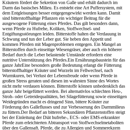
Kräutern fördert die Sekretion von Galle und erhält dadurch im
Darm das basisches Milieu. Es entsteht eine Art Puffersystem, mit
dem Entgleisungen besser entgegengewirkt werden kann. Damit
sind bitterstoffhaltige Pflanzen ein wichtiger Beitrag für die
ausgewogene Fütterung eines Pferdes. Das gilt besonders dann,
wenn Pferde zu Hufrehe, Koliken, Stoffwechsel- und
Entgiftungsstörungen leiden. Bitterstoffe halten die Verdauung in
Schwung und tun der Leber gut. Sie heben den Appetit und
kommen Pferden mit Magenproblemen entgegen. Ein Mangel an
Bitterstoffen durch einseitige Wiesengräser, aber auch ein höherer
Bedarf durch die Leber belastende Umstände erfordern eine
nutritive Unterstützung des Pferdes.Ein Ernährungsbaustein für das
ganze JahrEine besonders große Bedeutung erlangt die Fütterung
bitterstoffhaltiger Kräuter und Wurzeln im Fellwechsel, nach
Wurmkuren, bei Verlust der Lebensfreude oder wenn Pferde in
großen Stress geraten und diesen im wahrsten Sinne des Wortes
nicht mehr verdauen können. Bitterstoffe können unbedenklich das
ganze Jahr beigefüttert werden. Bei alternativlos schlechten Heu-,
Stroh- oder Getreidequalitäten, bei Silagefütterung sowie einseitigen
Weidegründen macht es dringend Sinn, bittere Kräuter zur
Förderung des Galleflusses und zur Verbesserung des Darmmilieus
zu füttern.Der Bedarf an bitteren Sekundären Pflanzenstoffen steigt
bei der Einleitung der Diät hufrehe-, ECS- oder EMS-erkrankter
Pferde zum erleichterten Abtransport von Stoffwechselmetaboliten
über den Gallensaft. Pferde, die zu Allergien und Sommerekzem