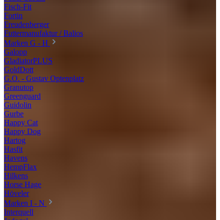
Fisch-Fit
Fortin
Freudenberger
Futtermanufaktur / Balios
Marken G - H
Galopp
GladiatorPLUS
GoldDott
G.O. - Gustav Optenplatz
Granutop
Greenguard
Guidolin
Gurbe
Happy Cat
Happy Dog
Hartog
Hasfit
Havens
HempFlax
Hilkens
Horse Hage
Höveler
Marken I - N
Interquell