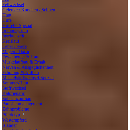
Fellwechsel
Gelenke / Knochen / Sehnen
Haut
Hufe
Hufrehe-Spezial
Immunsystem
Insektenzeit
Kreislauf
Leber / Niere
Magen / Darm
Fesselbeuge & Haut
Muskelaufbau & Erhalt
Nerven & Ausgeglichenheit
Erholung & Aufbau
Muskelstoffwechsel-Spezial
Sommer-Haut
Stoffwechsel
Kalorienarm
Substanzaufbau
Parasitenmanagement
Zahnprobleme
Pferdetyp
Westernpferd
Isländer