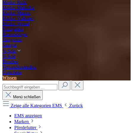
Marke: Kulti
Marke: Maltaflor
Marke: Manna
Marke: Vulkatec
Marke: Wuxal
Nutzgarten
Rasendünger
Ziergarten
Saatgut
% Sale
% Sale
Bundles
Versandkostenfrei
Gutschein
Wissen
Menü schließen
Zeige alle Kategorien
EMS
Zurück
EMS anzeigen
Marken
Pferdefutter