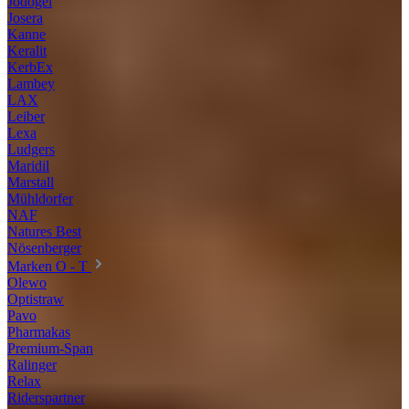
Jodogel
Josera
Kanne
Keralit
KerbEx
Lambey
LAX
Leiber
Lexa
Ludgers
Maridil
Marstall
Mühldorfer
NAF
Natures Best
Nösenberger
Marken O - T
Olewo
Optistraw
Pavo
Pharmakas
Premium-Span
Ralinger
Relax
Riderspartner