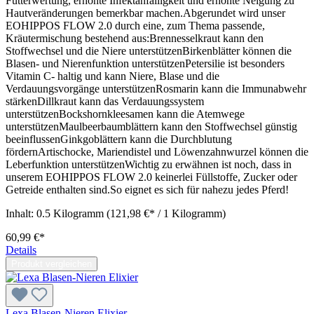
Futterwertung, erhöhte Infektanfälligkeit und erhöhte Neigung zu
Hautveränderungen bemerkbar machen.Abgerundet wird unser
EOHIPPOS FLOW 2.0 durch eine, zum Thema passende,
Kräutermischung bestehend aus:Brennesselkraut kann den
Stoffwechsel und die Niere unterstützenBirkenblätter können die
Blasen- und Nierenfunktion unterstützenPetersilie ist besonders
Vitamin C- haltig und kann Niere, Blase und die
Verdauungsvorgänge unterstützenRosmarin kann die Immunabwehr
stärkenDillkraut kann das Verdauungssystem
unterstützenBockshornkleesamen kann die Atemwege
unterstützenMaulbeerbaumblättern kann den Stoffwechsel günstig
beeinflussenGinkgoblättern kann die Durchblutung
fördernArtischocke, Mariendistel und Löwenzahnwurzel können die
Leberfunktion unterstützenWichtig zu erwähnen ist noch, dass in
unserem EOHIPPOS FLOW 2.0 keinerlei Füllstoffe, Zucker oder
Getreide enthalten sind.So eignet es sich für nahezu jedes Pferd!
Inhalt:
0.5 Kilogramm
(121,98 €* / 1 Kilogramm)
60,99 €*
Details
Produkt vergleichen
Lexa Blasen-Nieren Elixier