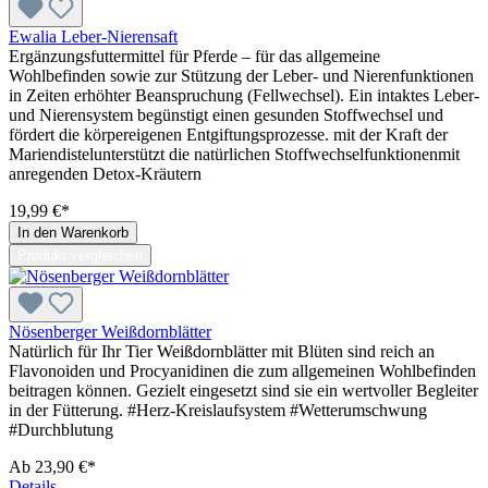
Ewalia Leber-Nierensaft
Ergänzungsfuttermittel für Pferde – für das allgemeine
Wohlbefinden sowie zur Stützung der Leber- und Nierenfunktionen
in Zeiten erhöhter Beanspruchung (Fellwechsel). Ein intaktes Leber-
und Nierensystem begünstigt einen gesunden Stoffwechsel und
fördert die körpereigenen Entgiftungsprozesse. mit der Kraft der
Mariendistelunterstützt die natürlichen Stoffwechselfunktionenmit
anregenden Detox-Kräutern
19,99 €*
In den Warenkorb
Produkt vergleichen
Nösenberger Weißdornblätter
Natürlich für Ihr Tier Weißdornblätter mit Blüten sind reich an
Flavonoiden und Procyanidinen die zum allgemeinen Wohlbefinden
beitragen können. Gezielt eingesetzt sind sie ein wertvoller Begleiter
in der Fütterung. #Herz-Kreislaufsystem #Wetterumschwung
#Durchblutung
Ab
23,90 €*
Details