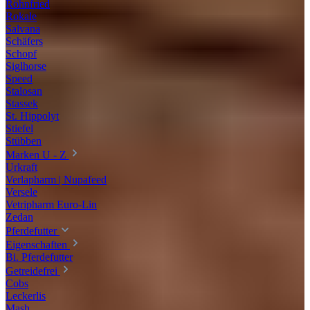
Röhnfried
Rokale
Salvana
Schäfers
Schopf
Siglhorse
Speed
Stalosan
Stassek
St. Hippolyt
Stiefel
Stübben
Marken U - Z
Urkraft
Verlapharm | Nupafeed
Versele
Vetripharm Euro-Lin
Zedan
Pferdefutter
Eigenschaften
Bi. Pferdefutter
Getreidefrei
Cobs
Leckerlis
Mash