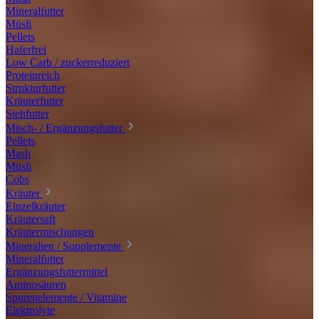
Mineralfutter
Müsli
Pellets
Haferfrei
Low Carb / zuckerreduziert
Proteinreich
Strukturfutter
Kräuterfutter
Stehfutter
Misch- / Ergänzungsfutter
Pellets
Mash
Müsli
Cobs
Kräuter
Einzelkräuter
Kräutersaft
Kräutermischungen
Mineralien / Supplemente
Mineralfutter
Ergänzungsfuttermittel
Aminosäuren
Spurenelemente / Vitamine
Elektrolyte