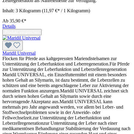
Zellregeneration als Nährelemente zur Verfügung. "
Inhalt:
3 Kilogramm
(11,97 €* / 1 Kilogramm)
Ab
35,90 €*
Details
Produkt vergleichen
Maridil Universal
Flocken für Pferde aus kaltgepressten Mariendistelsamen zur
Unterstützung der Leberfunktion und Leberregeneration.Für Pferde
zur Unterstützung der Leberfunktion und Leberzellenregeneration
Maridil UNIVERSAL, ein Einzelfuttermittel mit einem besonders
hohen Gehalt an Silymarin, ist dazu bestimmt, die Leberzellen zu
schützen und eine bereits angeschlagene Leber zur Aktivierung der
normalen Funktion anzuregen.Maridil UNIVERSAL zeichnet sich
durch seinen hohen Gehalt an Silymarin sowie durch eine
hervorragende Akzeptanz aus.Maridil UNIVERSAL kann
mehrmals pro Jahr angewandt werden, vor allem bei Leber- und
Stoffwechselproblemen sowie in der Anweide- oder
Fellwechselzeit.zur Unterstützung der Leberfunktion und
Leberzellregenerationzur Unterstützung der Leber nach einer
medikamentösen Behandlungzur Stabilisierung der Verdauung nach
einer Wurmkurzur Förderung einer gesunden Haut und eines