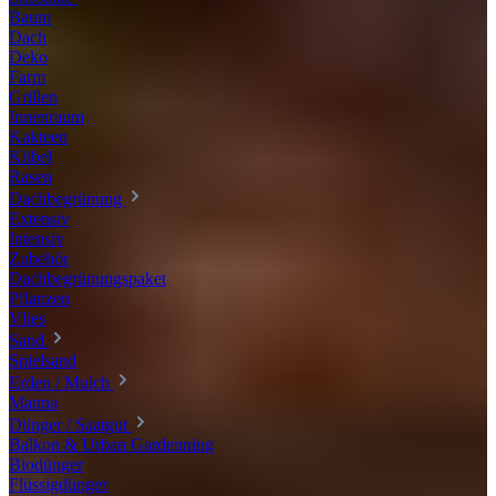
Baum
Dach
Deko
Farm
Grillen
Innenraum
Kakteen
Kübel
Rasen
Dachbegrünung
Extensiv
Intensiv
Zubehör
Dachbegrünungspaket
Pflanzen
Vlies
Sand
Spielsand
Erden / Mulch
Manna
Dünger / Saatgut
Balkon & Urban Gardenning
Biodünger
Flüssigdünger