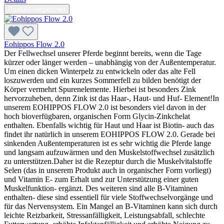
Produkt vergleichen
Eohippos Flow 2.0
Der Fellwechsel unserer Pferde beginnt bereits, wenn die Tage
kürzer oder länger werden – unabhängig von der Außentemperatur.
Um einen dicken Winterpelz zu entwickeln oder das alte Fell
loszuwerden und ein kurzes Sommerfell zu bilden benötigt der
Körper vermehrt Spurenelemente. Hierbei ist besonders Zink
hervorzuheben, denn Zink ist das Haar-, Haut- und Huf- Element!In
unserem EOHIPPOS FLOW 2.0 ist besonders viel davon in der
hoch bioverfügbaren, organischen Form Glycin-Zinkchelat
enthalten. Ebenfalls wichtig für Haut und Haar ist Biotin- auch das
findet ihr natürlich in unserem EOHIPPOS FLOW 2.0. Gerade bei
sinkenden Außentemperaturen ist es sehr wichtig die Pferde lange
und langsam aufzuwärmen und den Muskelstoffwechsel zusätzlich
zu unterstützen.Daher ist die Rezeptur durch die Muskelvitalstoffe
Selen (das in unserem Produkt auch in organischer Form vorliegt)
und Vitamin E- zum Erhalt und zur Unterstützung einer guten
Muskelfunktion- ergänzt. Des weiteren sind alle B-Vitaminen
enthalten- diese sind essentiell für viele Stoffwechselvorgänge und
für das Nervensystem. Ein Mangel an B-Vitaminen kann sich durch
leichte Reizbarkeit, Stressanfälligkeit, Leistungsabfall, schlechte