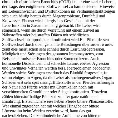
chronisch obstruktiven Bronchitis (COB) ist nur eine starke Leber in
der Lage, den entglittenen Stoffwechsel zu harmonisieren. Hinweise
auf Leberschwächen und Dysfunktionen im Verdauungstrakt zeigen
sich auch häufig bereits durch Magenprobleme, Durchfall und
Kotwasser. Ebenso wird allergisches Geschehen mit der
Leberfunktion in Zusammenhang gebracht. Die Leber wird
strapaziert, wenn sie durch Verfettung mit einem Zuviel an
Nährstoffen oder bei straffen Diäten mit schädlichen
Stoffwechselabbauprodukten konfroniert wird.Ein Pferd, dessen
Stoffwechsel durch oben genannte Belastungen überfordert wurde,
zeigt dies meist schon sehr schnell durch Leistungsdepression,
Müdigkeit und Störungen des gesamten Immunsystems, zum
Beispiel chronischer Bronchitis oder Sommerekzem. Auch
hormonelle Disbalancen und schlechte Laune, ebenso Agression
und unwilliges Verhalten werden bei Leberproblemen beobachtet.
Werden solche Störungen erst durch das Blutbild festgestellt, ist
schon einiges im Argen, da die Leber als hochregeneratives Organ
Schäden erst sehr spät anzeigt.Bitterstoffe in der PferdeernährungIn
der Natur sind Pferde weder mit Chemikalien noch mit
verschimmelten Grundfutter oder Silage konfrontiert. Trotzdem
zählen bitterstoffhaltige Pflanzen zu ihrer ganz natürlichen
Ernährung. Erstaunlicherweise lieben Pferde bittere Pflanzenstoffe.
Wer einmal zugesehen hat mit welcher Hingabe der bittere
Löwenzahn beim Weiden verzehrt wird, kann das gut
nachvollziehen. Die kontinuierliche Aufnahme von bitteren