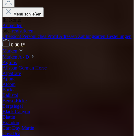
Menü schließen
Ihr Konto
Anmelden
oder
registrieren
Übersicht
Persönliches Profil
Adressen
Zahlungsarten
Bestellungen
0,00 €*
Marken
Marken A - D
Agrobs
Allspan German Horse
AlpaCare
Apuna
Atcom
Backs
Ballistol
Bense-Eicke
Bergsiegel
Black Canyon
Blattin
Brandon
Carr Day Martin
CavaDea