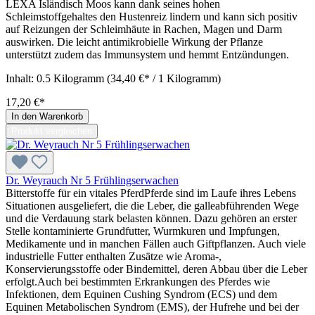
LEXA Isländisch Moos kann dank seines hohen
Schleimstoffgehaltes den Hustenreiz lindern und kann sich positiv
auf Reizungen der Schleimhäute in Rachen, Magen und Darm
auswirken. Die leicht antimikrobielle Wirkung der Pflanze
unterstützt zudem das Immunsystem und hemmt Entzündungen.
Inhalt:
0.5 Kilogramm
(34,40 €* / 1 Kilogramm)
17,20 €*
In den Warenkorb
Produkt vergleichen
Dr. Weyrauch Nr 5 Frühlingserwachen
Bitterstoffe für ein vitales PferdPferde sind im Laufe ihres Lebens
Situationen ausgeliefert, die die Leber, die galleabführenden Wege
und die Verdauung stark belasten können. Dazu gehören an erster
Stelle kontaminierte Grundfutter, Wurmkuren und Impfungen,
Medikamente und in manchen Fällen auch Giftpflanzen. Auch viele
industrielle Futter enthalten Zusätze wie Aroma-,
Konservierungsstoffe oder Bindemittel, deren Abbau über die Leber
erfolgt.Auch bei bestimmten Erkrankungen des Pferdes wie
Infektionen, dem Equinen Cushing Syndrom (ECS) und dem
Equinen Metabolischen Syndrom (EMS), der Hufrehe und bei der