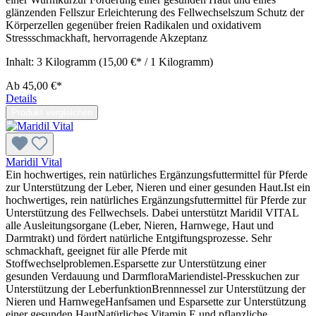
glänzenden Fellszur Erleichterung des Fellwechselszum Schutz der
Körperzellen gegenüber freien Radikalen und oxidativem
Stressschmackhaft, hervorragende Akzeptanz
Inhalt:
3 Kilogramm
(15,00 €* / 1 Kilogramm)
Ab
45,00 €*
Details
Produkt vergleichen
Maridil Vital
Ein hochwertiges, rein natürliches Ergänzungsfuttermittel für Pferde
zur Unterstützung der Leber, Nieren und einer gesunden Haut.Ist ein
hochwertiges, rein natürliches Ergänzungsfuttermittel für Pferde zur
Unterstützung des Fellwechsels. Dabei unterstützt Maridil VITAL
alle Ausleitungsorgane (Leber, Nieren, Harnwege, Haut und
Darmtrakt) und fördert natürliche Entgiftungsprozesse. Sehr
schmackhaft, geeignet für alle Pferde mit
Stoffwechselproblemen.Esparsette zur Unterstützung einer
gesunden Verdauung und DarmfloraMariendistel-Presskuchen zur
Unterstützung der LeberfunktionBrennnessel zur Unterstützung der
Nieren und HarnwegeHanfsamen und Esparsette zur Unterstützung
einer gesunden HautNatürliches Vitamin E und pflanzliche