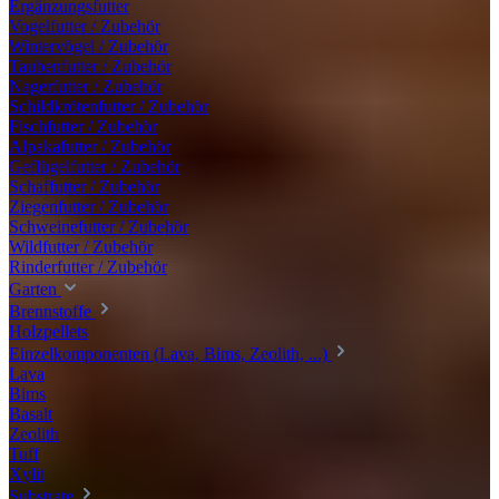
Ergänzungsfutter
Vogelfutter / Zubehör
Wintervögel / Zubehör
Taubenfutter / Zubehör
Nagerfutter / Zubehör
Schildkrötenfutter / Zubehör
Fischfutter / Zubehör
Alpakafutter / Zubehör
Geflügelfutter / Zubehör
Schaffutter / Zubehör
Ziegenfutter / Zubehör
Schweinefutter / Zubehör
Wildfutter / Zubehör
Rinderfutter / Zubehör
Garten
Brennstoffe
Holzpellets
Einzelkomponenten (Lava, Bims, Zeolith, ...)
Lava
Bims
Basalt
Zeolith
Tuff
Xylit
Substrate