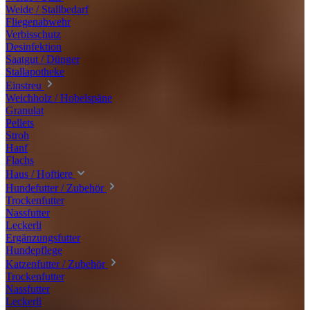
Weide / Stallbedarf
Fliegenabwehr
Verbisschutz
Desinfektion
Saatgut / Dünger
Stallapotheke
Einstreu
Weichholz / Hobelspäne
Granulat
Pellets
Stroh
Hanf
Flachs
Haus / Hoftiere
Hundefutter / Zubehör
Trockenfutter
Nassfutter
Leckerli
Ergänzungsfutter
Hundepflege
Katzenfutter / Zubehör
Trockenfutter
Nassfutter
Leckerli