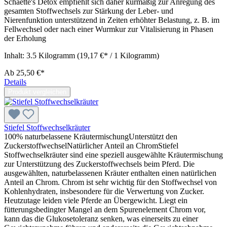
Schaette's Detox empfiehlt sich daher kurmäßig zur Anregung des
gesamten Stoffwechsels zur Stärkung der Leber- und
Nierenfunktion unterstützend in Zeiten erhöhter Belastung, z. B. im
Fellwechsel oder nach einer Wurmkur zur Vitalisierung in Phasen
der Erholung
Inhalt:
3.5 Kilogramm
(19,17 €* / 1 Kilogramm)
Ab
25,50 €*
Details
Produkt vergleichen
Stiefel Stoffwechselkräuter
100% naturbelassene KräutermischungUnterstützt den
ZuckerstoffwechselNatürlicher Anteil an ChromStiefel
Stoffwechselkräuter sind eine speziell ausgewählte Kräutermischung
zur Unterstützung des Zuckerstoffwechsels beim Pferd. Die
ausgewählten, naturbelassenen Kräuter enthalten einen natürlichen
Anteil an Chrom. Chrom ist sehr wichtig für den Stoffwechsel von
Kohlenhydraten, insbesondere für die Verwertung von Zucker.
Heutzutage leiden viele Pferde an Übergewicht. Liegt ein
fütterungsbedingter Mangel an dem Spurenelement Chrom vor,
kann das die Glukosetoleranz senken, was einerseits zu einer