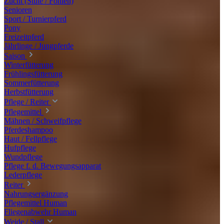
Zucht (Stute / Fohlen)
Senioren
Sport / Turnierpferd
Pony
Freizeitpferd
Jährlinge / Jungpferde
Saison
Winterfütterung
Frühlingsfütterung
Sommerfütterung
Herbstfütterung
Pflege / Reiter
Pflegemittel
Mähnen / Schweifpflege
Pferdeshampoo
Haut / Fellpflege
Hufpflege
Wundpflege
Pflege f. d. Bewegungsapparat
Lederpflege
Reiter
Nahrungsergänzung
Pflegemittel Human
Fliegenabwehr Human
Weide / Stall