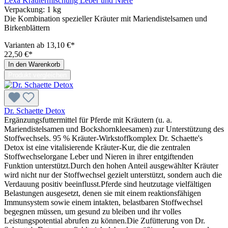
Lexa Kräutermischung Leber und Niere
Verpackung:
1 kg
Die Kombination spezieller Kräuter mit Mariendistelsamen und
Birkenblättern
Varianten ab
13,10 €*
22,50 €*
In den Warenkorb
Produkt vergleichen
Dr. Schaette Detox
Ergänzungsfuttermittel für Pferde mit Kräutern (u. a.
Mariendistelsamen und Bockshornkleesamen) zur Unterstützung des
Stoffwechsels. 95 % Kräuter-Wirkstoffkomplex Dr. Schaette's
Detox ist eine vitalisierende Kräuter-Kur, die die zentralen
Stoffwechselorgane Leber und Nieren in ihrer entgiftenden
Funktion unterstützt.Durch den hohen Anteil ausgewählter Kräuter
wird nicht nur der Stoffwechsel gezielt unterstützt, sondern auch die
Verdauung positiv beeinflusst.Pferde sind heutzutage vielfältigen
Belastungen ausgesetzt, denen sie mit einem reaktionsfähigen
Immunsystem sowie einem intakten, belastbaren Stoffwechsel
begegnen müssen, um gesund zu bleiben und ihr volles
Leistungspotential abrufen zu können.Die Zufütterung von Dr.