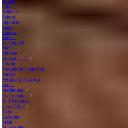
Rokale
Salvana
Schäfers
Schopf
Siglhorse
Speed
Stalosan
Stassek
St. Hippolyt
Stiefel
Stübben
Marken U - Z
Urkraft
Verlapharm | Nupafeed
Versele
Vetripharm Euro-Lin
Zedan
Pferdefutter
Eigenschaften
Bi. Pferdefutter
Getreidefrei
Cobs
Leckerlis
Mash
Mineralfutter