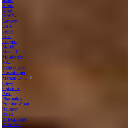
Josera
Kanne
Keralit
KerbEx
Lambey
LAX
Leiber
Lexa
Ludgers
Maridil
Marstall
Mühldorfer
NAF
Natures Best
Nösenberger
Marken O - T
Olewo
Optistraw
Pavo
Pharmakas
Premium-Span
Ralinger
Relax
Riderspartner
Röhnfried