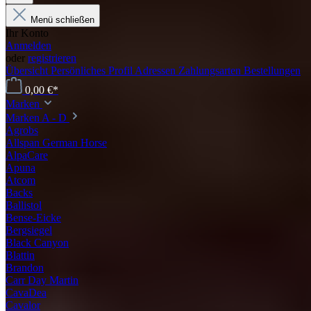
Menü schließen
Ihr Konto
Anmelden
oder
registrieren
Übersicht
Persönliches Profil
Adressen
Zahlungsarten
Bestellungen
0,00 €*
Marken
Marken A - D
Agrobs
Allspan German Horse
AlpaCare
Apuna
Atcom
Backs
Ballistol
Bense-Eicke
Bergsiegel
Black Canyon
Blattin
Brandon
Carr Day Martin
CavaDea
Cavalor