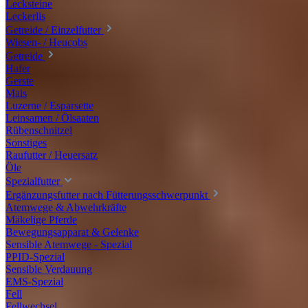
Lecksteine
Leckerlis
Getreide / Einzelfutter
Wiesen- / Heucobs
Getreide
Hafer
Gerste
Mais
Luzerne / Esparsette
Leinsamen / Ölsaaten
Rübenschnitzel
Sonstiges
Raufutter / Heuersatz
Öle
Spezialfutter
Ergänzungsfutter nach Fütterungsschwerpunkt
Atemwege & Abwehrkräfte
Mäkelige Pferde
Bewegungsapparat & Gelenke
Sensible Atemwege - Spezial
PPID-Spezial
Sensible Verdauung
EMS-Spezial
Fell
Fellwechsel