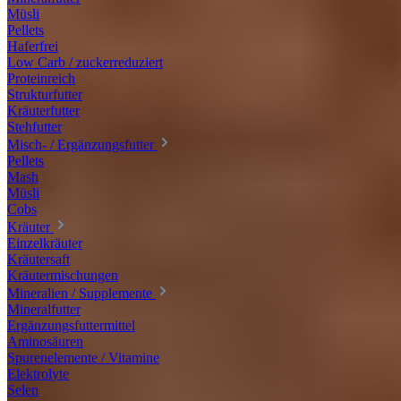
Müsli
Pellets
Haferfrei
Low Carb / zuckerreduziert
Proteinreich
Strukturfutter
Kräuterfutter
Stehfutter
Misch- / Ergänzungsfutter
Pellets
Mash
Müsli
Cobs
Kräuter
Einzelkräuter
Kräutersaft
Kräutermischungen
Mineralien / Supplemente
Mineralfutter
Ergänzungsfuttermittel
Aminosäuren
Spurenelemente / Vitamine
Elektrolyte
Selen