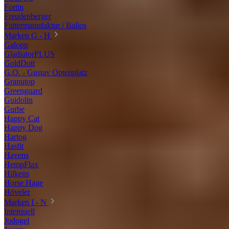
Fortin
Freudenberger
Futtermanufaktur / Balios
Marken G - H
Galopp
GladiatorPLUS
GoldDott
G.O. - Gustav Optenplatz
Granutop
Greenguard
Guidolin
Gurbe
Happy Cat
Happy Dog
Hartog
Hasfit
Havens
HempFlax
Hilkens
Horse Hage
Höveler
Marken I - N
Interquell
Jodogel