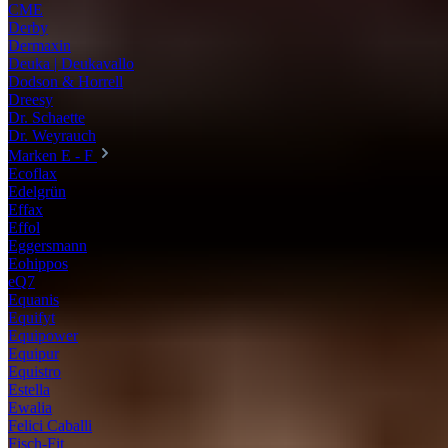
CME
Derby
Dermaxin
Deuka | Deukavallo
Dodson & Horrell
Dreesy
Dr. Schaette
Dr. Weyrauch
Marken E - F
Ecoflax
Edelgrün
Effax
Effol
Eggersmann
Eohippos
eQ7
Equanis
Equifyt
Equipower
Equipur
Equistro
Estella
Ewalia
Felici Caballi
Fisch-Fit