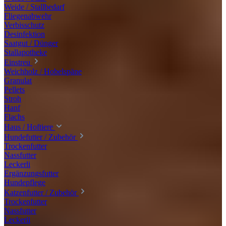
Weide / Stallbedarf
Fliegenabwehr
Verbisschutz
Desinfektion
Saatgut / Dünger
Stallapotheke
Einstreu
Weichholz / Hobelspäne
Granulat
Pellets
Stroh
Hanf
Flachs
Haus / Hoftiere
Hundefutter / Zubehör
Trockenfutter
Nassfutter
Leckerli
Ergänzungsfutter
Hundepflege
Katzenfutter / Zubehör
Trockenfutter
Nassfutter
Leckerli