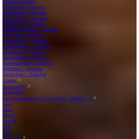
Ergänzungsfutter
Vogelfutter / Zubehör
Wintervögel / Zubehör
Taubenfutter / Zubehör
Nagerfutter / Zubehör
Schildkrötenfutter / Zubehör
Fischfutter / Zubehör
Alpakafutter / Zubehör
Geflügelfutter / Zubehör
Schaffutter / Zubehör
Ziegenfutter / Zubehör
Schweinefutter / Zubehör
Wildfutter / Zubehör
Rinderfutter / Zubehör
Garten
Brennstoffe
Holzpellets
Einzelkomponenten (Lava, Bims, Zeolith, ...)
Lava
Bims
Basalt
Zeolith
Tuff
Xylit
Substrate