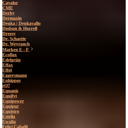
Cavalor
CME
Derby
Dermaxin
Deuka | Deukavallo
Dodson & Horrell
Dreesy
Dr. Schaette
Dr. Weyrauch
Marken E - F
Ecoflax
Edelgrün
Effax
Effol
Eggersmann
Eohippos
eQ7
Equanis
Equifyt
Equipower
Equipur
Equistro
Estella
Ewalia
Felici Caballi