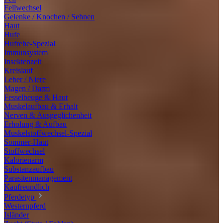
Fellwechsel
Gelenke / Knochen / Sehnen
Haut
Hufe
Hufrehe-Spezial
Immunsystem
Insektenzeit
Kreislauf
Leber / Niere
Magen / Darm
Fesselbeuge & Haut
Muskelaufbau & Erhalt
Nerven & Ausgeglichenheit
Erholung & Aufbau
Muskelstoffwechsel-Spezial
Sommer-Haut
Stoffwechsel
Kalorienarm
Substanzaufbau
Parasitenmanagement
Kaufreundlich
Pferdetyp
Westernpferd
Isländer