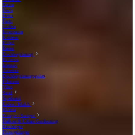
Baum
Dach
Deko
Farm
Grillen
Innenraum
Kakteen
Kübel
Rasen
Dachbegrünung
Extensiv
Intensiv
Zubehör
Dachbegrünungspaket
Pflanzen
Vlies
Sand
Spielsand
Erden / Mulch
Manna
Dünger / Saatgut
Balkon & Urban Gardenning
Biodünger
Flüssigdünger