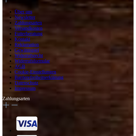
Über uns
Newsletter
Zahlungsarten
Versandkosten
Futterberatung
Kontakt
Reklamation
Gewinnspiel
Widerrufsrecht
Widerrufsformular
AGB
Cookie-Einstellungen
Barrierefreiheitserklärung
Datenschutz
Impressum
Zahlungsarten