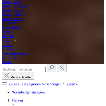
Marke: Kulti
Marke: Maltaflor
Marke: Manna
Marke: Vulkatec
Marke: Wuxal
Nutzgarten
Rasendünger
Ziergarten
Saatgut
% Sale
% Sale
Bundles
Versandkostenfrei
Gutschein
Wissen
Menü schließen
Zeige alle Kategorien
Nösenberger
Zurück
Nösenberger anzeigen
Marken