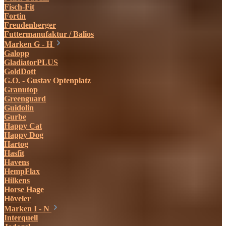
Fisch-Fit
Fortin
Freudenberger
Futtermanufaktur / Balios
Marken G - H
Galopp
GladiatorPLUS
GoldDott
G.O. - Gustav Optenplatz
Granutop
Greenguard
Guidolin
Gurbe
Happy Cat
Happy Dog
Hartog
Hasfit
Havens
HempFlax
Hilkens
Horse Hage
Höveler
Marken I - N
Interquell