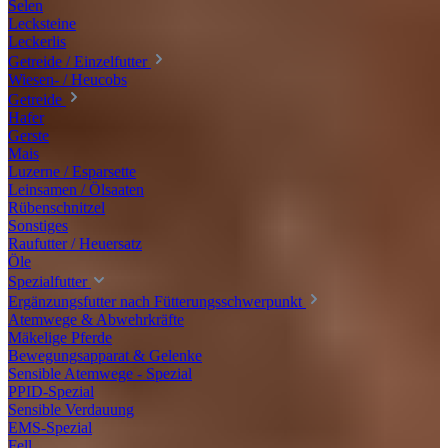
Selen
Lecksteine
Leckerlis
Getreide / Einzelfutter
Wiesen- / Heucobs
Getreide
Hafer
Gerste
Mais
Luzerne / Esparsette
Leinsamen / Ölsaaten
Rübenschnitzel
Sonstiges
Raufutter / Heuersatz
Öle
Spezialfutter
Ergänzungsfutter nach Fütterungsschwerpunkt
Atemwege & Abwehrkräfte
Mäkelige Pferde
Bewegungsapparat & Gelenke
Sensible Atemwege - Spezial
PPID-Spezial
Sensible Verdauung
EMS-Spezial
Fell