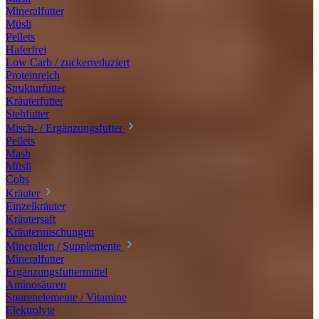
Mineralfutter
Müsli
Pellets
Haferfrei
Low Carb / zuckerreduziert
Proteinreich
Strukturfutter
Kräuterfutter
Stehfutter
Misch- / Ergänzungsfutter
Pellets
Mash
Müsli
Cobs
Kräuter
Einzelkräuter
Kräutersaft
Kräutermischungen
Mineralien / Supplemente
Mineralfutter
Ergänzungsfuttermittel
Aminosäuren
Spurenelemente / Vitamine
Elektrolyte