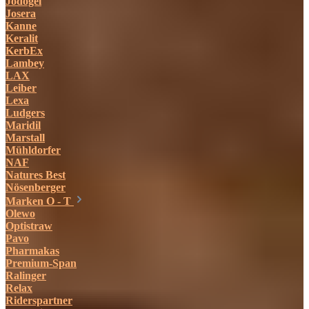
Jodogel
Josera
Kanne
Keralit
KerbEx
Lambey
LAX
Leiber
Lexa
Ludgers
Maridil
Marstall
Mühldorfer
NAF
Natures Best
Nösenberger
Marken O - T
Olewo
Optistraw
Pavo
Pharmakas
Premium-Span
Ralinger
Relax
Riderspartner