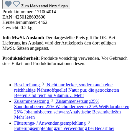
Zum Merkzettel hinzufügen
Produktnummer:
171004014
EAN:
4250128603690
Herstellernummer:
4462
Gewicht:
0.2 kg
Info MwSt. Ausland:
Der dargestellte Preis gilt für DE. Bei
Lieferung ins Ausland wird der Artikelpreis den dort gültigen
MwSt.-Sätzen angepasst.
Produktsicherheit:
Produkte vorsichtig verwenden. Vor Gebrauch
stets Etikett und Produktinformationen lesen.
Beschreibung
Nicht nur lecker, sondern auch eine
reichhaltige Nährstoffquelle! Natur pur, die getrockneten
Beeren sind reich an Vitamin…
Mehr
Zusammensetzung
Zusammensetzung25%
Sanddornbeeren 25% Wacholderbeeren 25% Weißdornbeeren
25% Johannisbeeren schwarzAnalytische Bestandteile&n
Mehr lesen
Fütterungs- / Anwendungsempfehlung
Fütterungsempfehlungzur Verwendung bei Bedarf bei