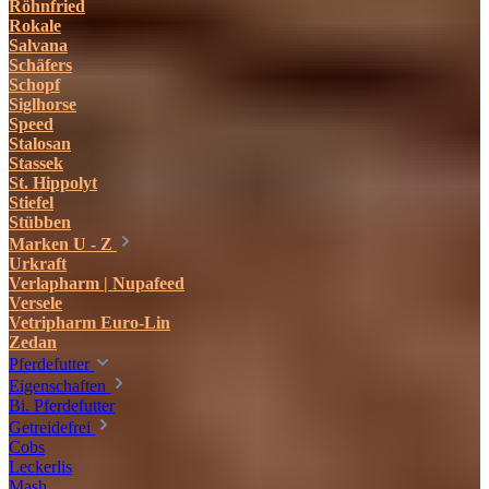
Röhnfried
Rokale
Salvana
Schäfers
Schopf
Siglhorse
Speed
Stalosan
Stassek
St. Hippolyt
Stiefel
Stübben
Marken U - Z
Urkraft
Verlapharm | Nupafeed
Versele
Vetripharm Euro-Lin
Zedan
Pferdefutter
Eigenschaften
Bi. Pferdefutter
Getreidefrei
Cobs
Leckerlis
Mash