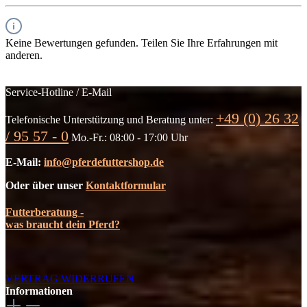
Keine Bewertungen gefunden. Teilen Sie Ihre Erfahrungen mit
anderen.
Service-Hotline / E-Mail
+49 (0) 26 32
Telefonische Unterstützung und Beratung unter:
/ 95 57 - 0
Mo.-Fr.: 08:00 - 17:00 Uhr
E-Mail:
info@pferdefuttershop.de
Oder über unser
Kontaktformular
Futterberatung -
was braucht dein Pferd?
VERTRAG WIDERRUFEN
Informationen