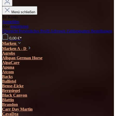
Menü schließen
Ihr Konto
Anmelden
oder
registrieren
Übersicht
Persönliches Profil
Adressen
Zahlungsarten
Bestellungen
0,00 €*
Marken
Marken A - D
Agrobs
Allspan German Horse
AlpaCare
Apuna
Atcom
Backs
Ballistol
Bense-Eicke
Bergsiegel
Black Canyon
Blattin
Brandon
Carr Day Martin
CavaDea