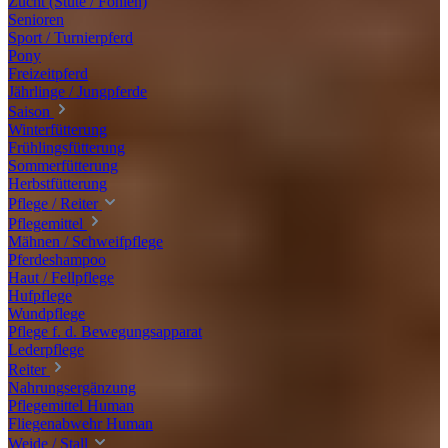
Zucht (Stute / Fohlen)
Senioren
Sport / Turnierpferd
Pony
Freizeitpferd
Jährlinge / Jungpferde
Saison
Winterfütterung
Frühlingsfütterung
Sommerfütterung
Herbstfütterung
Pflege / Reiter
Pflegemittel
Mähnen / Schweifpflege
Pferdeshampoo
Haut / Fellpflege
Hufpflege
Wundpflege
Pflege f. d. Bewegungsapparat
Lederpflege
Reiter
Nahrungsergänzung
Pflegemittel Human
Fliegenabwehr Human
Weide / Stall