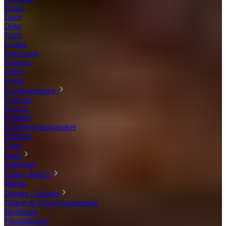
Baum
Dach
Deko
Farm
Grillen
Innenraum
Kakteen
Kübel
Rasen
Dachbegrünung
Extensiv
Intensiv
Zubehör
Dachbegrünungspaket
Pflanzen
Vlies
Sand
Spielsand
Erden / Mulch
Manna
Dünger / Saatgut
Balkon & Urban Gardenning
Biodünger
Flüssigdünger