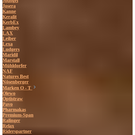
Jodogel
Josera
Kanne
Keralit
KerbEx
Lambey
LAX
Leiber
Lexa
Ludgers
Maridil
Marstall
Mühldorfer
NAF
Natures Best
Nösenberger
Marken O - T
Olewo
Optistraw
Pavo
Pharmakas
Premium-Span
Ralinger
Relax
Riderspartner