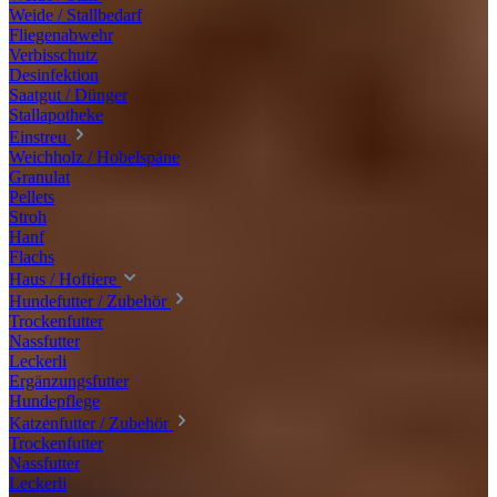
Weide / Stallbedarf
Fliegenabwehr
Verbisschutz
Desinfektion
Saatgut / Dünger
Stallapotheke
Einstreu
Weichholz / Hobelspäne
Granulat
Pellets
Stroh
Hanf
Flachs
Haus / Hoftiere
Hundefutter / Zubehör
Trockenfutter
Nassfutter
Leckerli
Ergänzungsfutter
Hundepflege
Katzenfutter / Zubehör
Trockenfutter
Nassfutter
Leckerli