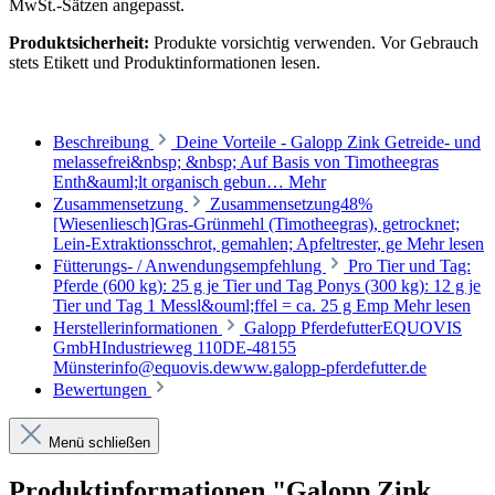
MwSt.-Sätzen angepasst.
Produktsicherheit:
Produkte vorsichtig verwenden. Vor Gebrauch
stets Etikett und Produktinformationen lesen.
Beschreibung
Deine Vorteile - Galopp Zink Getreide- und
melassefrei&nbsp; &nbsp; Auf Basis von Timotheegras
Enth&auml;lt organisch gebun…
Mehr
Zusammensetzung
Zusammensetzung48%
[Wiesenliesch]Gras-Grünmehl (Timotheegras), getrocknet;
Lein-Extraktionsschrot, gemahlen; Apfeltrester, ge
Mehr lesen
Fütterungs- / Anwendungsempfehlung
Pro Tier und Tag:
Pferde (600 kg): 25 g je Tier und Tag Ponys (300 kg): 12 g je
Tier und Tag 1 Messl&ouml;ffel = ca. 25 g Emp
Mehr lesen
Herstellerinformationen
Galopp PferdefutterEQUOVIS
GmbHIndustrieweg 110DE-48155
Münsterinfo@equovis.dewww.galopp-pferdefutter.de
Bewertungen
Menü schließen
Produktinformationen "Galopp Zink