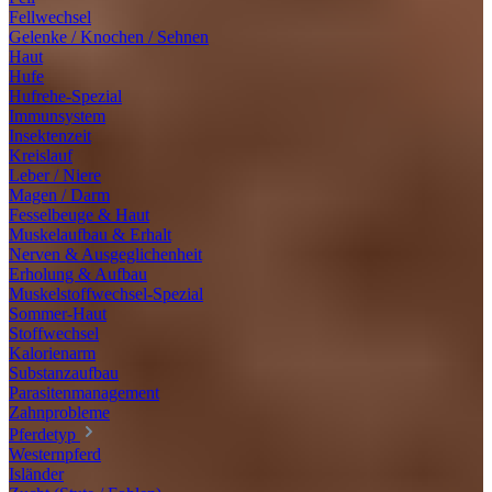
Fellwechsel
Gelenke / Knochen / Sehnen
Haut
Hufe
Hufrehe-Spezial
Immunsystem
Insektenzeit
Kreislauf
Leber / Niere
Magen / Darm
Fesselbeuge & Haut
Muskelaufbau & Erhalt
Nerven & Ausgeglichenheit
Erholung & Aufbau
Muskelstoffwechsel-Spezial
Sommer-Haut
Stoffwechsel
Kalorienarm
Substanzaufbau
Parasitenmanagement
Zahnprobleme
Pferdetyp
Westernpferd
Isländer