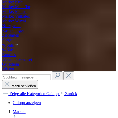
Marke: Kulti
Marke: Maltaflor
Marke: Manna
Marke: Vulkatec
Marke: Wuxal
Nutzgarten
Rasendünger
Ziergarten
Saatgut
% Sale
% Sale
Bundles
Versandkostenfrei
Gutschein
Wissen
Menü schließen
Zeige alle Kategorien
Galopp
Zurück
Galopp anzeigen
Marken