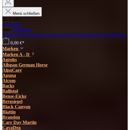
Menü schließen
Ihr Konto
Anmelden
oder
registrieren
Übersicht
Persönliches Profil
Adressen
Zahlungsarten
Bestellungen
0,00 €*
Marken
Marken A - D
Agrobs
Allspan German Horse
AlpaCare
Apuna
Atcom
Backs
Ballistol
Bense-Eicke
Bergsiegel
Black Canyon
Blattin
Brandon
Carr Day Martin
CavaDea