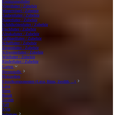
Ergänzungsfutter
Vogelfutter / Zubehör
Wintervögel / Zubehör
Taubenfutter / Zubehör
Nagerfutter / Zubehör
Schildkrötenfutter / Zubehör
Fischfutter / Zubehör
Alpakafutter / Zubehör
Geflügelfutter / Zubehör
Schaffutter / Zubehör
Ziegenfutter / Zubehör
Schweinefutter / Zubehör
Wildfutter / Zubehör
Rinderfutter / Zubehör
Garten
Brennstoffe
Holzpellets
Einzelkomponenten (Lava, Bims, Zeolith, ...)
Lava
Bims
Basalt
Zeolith
Tuff
Xylit
Substrate