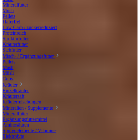
Mineralfutter
Müsli
Pellets
Haferfrei
Low Carb / zuckerreduziert
Proteinreich
Strukturfutter
Kräuterfutter
Stehfutter
Misch- / Ergänzungsfutter
Pellets
Mash
Müsli
Cobs
Kräuter
Einzelkräuter
Kräutersaft
Kräutermischungen
Mineralien / Supplemente
Mineralfutter
Ergänzungsfuttermittel
Aminosäuren
Spurenelemente / Vitamine
Elektrolyte