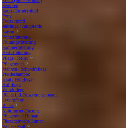
Zucht (Stute / Fohlen)
Senioren
Sport / Turnierpferd
Pony
Freizeitpferd
Jährlinge / Jungpferde
Saison
Winterfütterung
Frühlingsfütterung
Sommerfütterung
Herbstfütterung
Pflege / Reiter
Pflegemittel
Mähnen / Schweifpflege
Pferdeshampoo
Haut / Fellpflege
Hufpflege
Wundpflege
Pflege f. d. Bewegungsapparat
Lederpflege
Reiter
Nahrungsergänzung
Pflegemittel Human
Fliegenabwehr Human
Weide / Stall