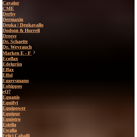
Cavalor
CME
Derby
Dermaxin
Deuka | Deukavallo
Dodson & Horrell
Dreesy
Dr. Schaette
Dr. Weyrauch
Marken E - F
Ecoflax
Edelgrün
Effax
Effol
Eggersmann
Eohippos
eQ7
Equanis
Equifyt
Equipower
Equipur
Equistro
Estella
Ewalia
Felici Caballi