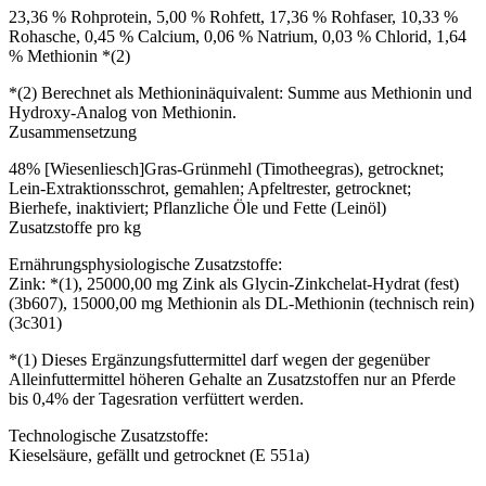
23,36 % Rohprotein, 5,00 % Rohfett, 17,36 % Rohfaser, 10,33 %
Rohasche, 0,45 % Calcium, 0,06 % Natrium, 0,03 % Chlorid, 1,64
% Methionin *(2)
*(2) Berechnet als Methioninäquivalent: Summe aus Methionin und
Hydroxy-Analog von Methionin.
Zusammensetzung
48% [Wiesenliesch]Gras-Grünmehl (Timotheegras), getrocknet;
Lein-Extraktionsschrot, gemahlen; Apfeltrester, getrocknet;
Bierhefe, inaktiviert; Pflanzliche Öle und Fette (Leinöl)
Zusatzstoffe pro kg
Ernährungsphysiologische Zusatzstoffe:
Zink: *(1), 25000,00 mg Zink als Glycin-Zinkchelat-Hydrat (fest)
(3b607), 15000,00 mg Methionin als DL-Methionin (technisch rein)
(3c301)
*(1) Dieses Ergänzungsfuttermittel darf wegen der gegenüber
Alleinfuttermittel höheren Gehalte an Zusatzstoffen nur an Pferde
bis 0,4% der Tagesration verfüttert werden.
Technologische Zusatzstoffe:
Kieselsäure, gefällt und getrocknet (E 551a)