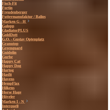
Fisch-Fit
Fortin
Freudenberger
Futtermanufaktur / Balios
Marken G - H
Galopp
GladiatorPLUS
GoldDott
G.O. - Gustav Optenplatz
Granutop
Greenguard
Guidolin
Gurbe
Happy Cat
Happy Dog
Hartog
Hasfit
Havens
HempFlax
Hilkens
Horse Hage
Höveler
Marken I - N
Interquell