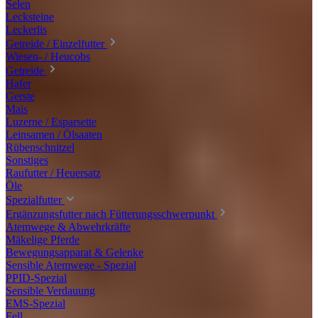
Selen
Lecksteine
Leckerlis
Getreide / Einzelfutter
Wiesen- / Heucobs
Getreide
Hafer
Gerste
Mais
Luzerne / Esparsette
Leinsamen / Ölsaaten
Rübenschnitzel
Sonstiges
Raufutter / Heuersatz
Öle
Spezialfutter
Ergänzungsfutter nach Fütterungsschwerpunkt
Atemwege & Abwehrkräfte
Mäkelige Pferde
Bewegungsapparat & Gelenke
Sensible Atemwege - Spezial
PPID-Spezial
Sensible Verdauung
EMS-Spezial
Fell