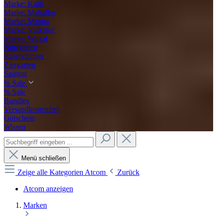
Marke: Kulti
Marke: Maltaflor
Marke: Manna
Marke: Vulkatec
Marke: Wuxal
Nutzgarten
Rasendünger
Ziergarten
Saatgut
% Sale
% Sale
Bundles
Versandkostenfrei
Gutschein
Wissen
Menü schließen
Zeige alle Kategorien
Atcom
Zurück
Atcom anzeigen
Marken