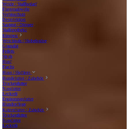
Weide / Stallbedarf
Fliegenabwehr
Verbisschutz
Desinfektion
Saatgut / Dünger
Stallapotheke
Einstreu
Weichholz / Hobelspäne
Granulat
Pellets
Stroh
Hanf
Flachs
Haus / Hoftiere
Hundefutter / Zubehör
Trockenfutter
Nassfutter
Leckerli
Ergänzungsfutter
Hundepflege
Katzenfutter / Zubehör
Trockenfutter
Nassfutter
Leckerli