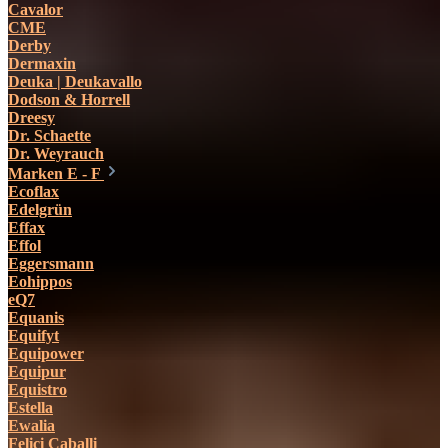
Cavalor
CME
Derby
Dermaxin
Deuka | Deukavallo
Dodson & Horrell
Dreesy
Dr. Schaette
Dr. Weyrauch
Marken E - F
Ecoflax
Edelgrün
Effax
Effol
Eggersmann
Eohippos
eQ7
Equanis
Equifyt
Equipower
Equipur
Equistro
Estella
Ewalia
Felici Caballi