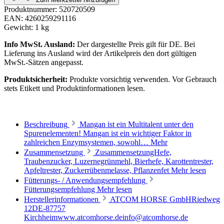
Produktnummer:
520720509
EAN:
4260259291116
Gewicht:
1 kg
Info MwSt. Ausland:
Der dargestellte Preis gilt für DE. Bei
Lieferung ins Ausland wird der Artikelpreis den dort gültigen
MwSt.-Sätzen angepasst.
Produktsicherheit:
Produkte vorsichtig verwenden. Vor Gebrauch
stets Etikett und Produktinformationen lesen.
Beschreibung
Mangan ist ein Multitalent unter den
Spurenelementen! Mangan ist ein wichtiger Faktor in
zahlreichen Enzymsystemen, sowohl…
Mehr
Zusammensetzung
ZusammensetzungHefe,
Traubenzucker, Luzernegrünmehl, Bierhefe, Karottentrester,
Apfeltrester, Zuckerrübenmelasse, Pflanzenfet
Mehr lesen
Fütterungs- / Anwendungsempfehlung
Fütterungsempfehlung
Mehr lesen
Herstellerinformationen
ATCOM HORSE GmbHRiedweg
12DE-87757
Kirchheimwww.atcomhorse.deinfo@atcomhorse.de