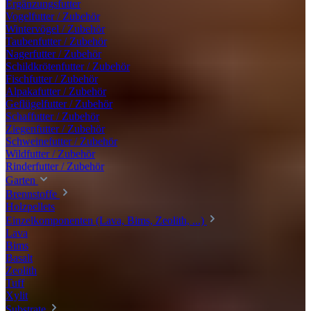
Ergänzungsfutter
Vogelfutter / Zubehör
Wintervögel / Zubehör
Taubenfutter / Zubehör
Nagerfutter / Zubehör
Schildkrötenfutter / Zubehör
Fischfutter / Zubehör
Alpakafutter / Zubehör
Geflügelfutter / Zubehör
Schaffutter / Zubehör
Ziegenfutter / Zubehör
Schweinefutter / Zubehör
Wildfutter / Zubehör
Rinderfutter / Zubehör
Garten
Brennstoffe
Holzpellets
Einzelkomponenten (Lava, Bims, Zeolith, ...)
Lava
Bims
Basalt
Zeolith
Tuff
Xylit
Substrate