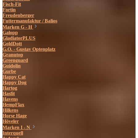
Fisch-Fit
Fortin
Freudenberger
Futtermanufaktur / Balios
Marken G - H
Galopp
GladiatorPLUS
GoldDott
G.O. - Gustav Optenplatz
Granutop
Greenguard
Guidolin
Gurbe
Happy Cat
Happy Dog
Hartog
Hasfit
Havens
HempFlax
Hilkens
Horse Hage
Höveler
Marken I - N
Interquell