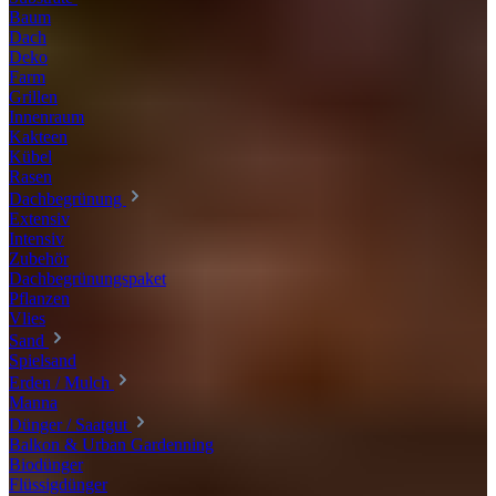
Baum
Dach
Deko
Farm
Grillen
Innenraum
Kakteen
Kübel
Rasen
Dachbegrünung
Extensiv
Intensiv
Zubehör
Dachbegrünungspaket
Pflanzen
Vlies
Sand
Spielsand
Erden / Mulch
Manna
Dünger / Saatgut
Balkon & Urban Gardenning
Biodünger
Flüssigdünger