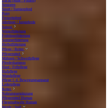
Zucht (Stute / Fohlen)
Senioren
Sport / Turnierpferd
Pony
Freizeitpferd
Jährlinge / Jungpferde
Saison
Winterfütterung
Frühlingsfütterung
Sommerfütterung
Herbstfütterung
Pflege / Reiter
Pflegemittel
Mähnen / Schweifpflege
Pferdeshampoo
Haut / Fellpflege
Hufpflege
Wundpflege
Pflege f. d. Bewegungsapparat
Lederpflege
Reiter
Nahrungsergänzung
Pflegemittel Human
Fliegenabwehr Human
Weide / Stall