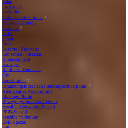
Selen
Lecksteine
Leckerlis
Getreide / Einzelfutter
Wiesen- / Heucobs
Getreide
Hafer
Gerste
Mais
Luzerne / Esparsette
Leinsamen / Ölsaaten
Rübenschnitzel
Sonstiges
Raufutter / Heuersatz
Öle
Spezialfutter
Ergänzungsfutter nach Fütterungsschwerpunkt
Atemwege & Abwehrkräfte
Mäkelige Pferde
Bewegungsapparat & Gelenke
Sensible Atemwege - Spezial
PPID-Spezial
Sensible Verdauung
EMS-Spezial
Fell