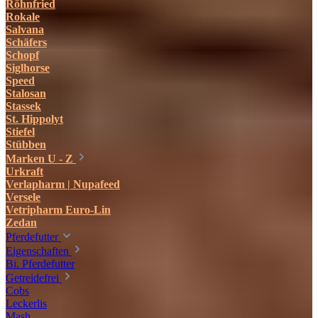
Röhnfried
Rokale
Salvana
Schäfers
Schopf
Siglhorse
Speed
Stalosan
Stassek
St. Hippolyt
Stiefel
Stübben
Marken U - Z
Urkraft
Verlapharm | Nupafeed
Versele
Vetripharm Euro-Lin
Zedan
Pferdefutter
Eigenschaften
Bi. Pferdefutter
Getreidefrei
Cobs
Leckerlis
Mash