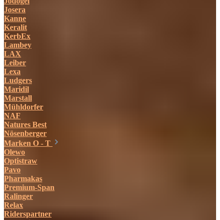
Jodogel
Josera
Kanne
Keralit
KerbEx
Lambey
LAX
Leiber
Lexa
Ludgers
Maridil
Marstall
Mühldorfer
NAF
Natures Best
Nösenberger
Marken O - T
Olewo
Optistraw
Pavo
Pharmakas
Premium-Span
Ralinger
Relax
Riderspartner