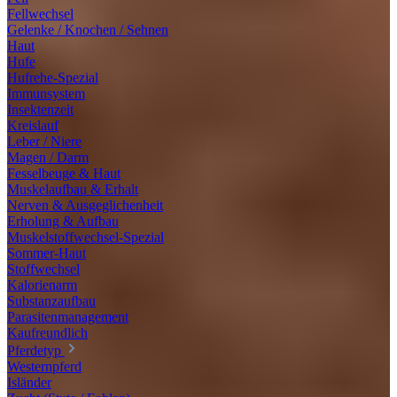
Fellwechsel
Gelenke / Knochen / Sehnen
Haut
Hufe
Hufrehe-Spezial
Immunsystem
Insektenzeit
Kreislauf
Leber / Niere
Magen / Darm
Fesselbeuge & Haut
Muskelaufbau & Erhalt
Nerven & Ausgeglichenheit
Erholung & Aufbau
Muskelstoffwechsel-Spezial
Sommer-Haut
Stoffwechsel
Kalorienarm
Substanzaufbau
Parasitenmanagement
Kaufreundlich
Pferdetyp
Westernpferd
Isländer