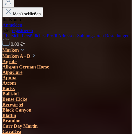
Menü schließen
Ihr Konto
Anmelden
oder
registrieren
Übersicht
Persönliches Profil
Adressen
Zahlungsarten
Bestellungen
0,00 €*
Marken
Marken A - D
Agrobs
Allspan German Horse
AlpaCare
Apuna
Atcom
Backs
Ballistol
Bense-Eicke
Bergsiegel
Black Canyon
Blattin
Brandon
Carr Day Martin
CavaDea