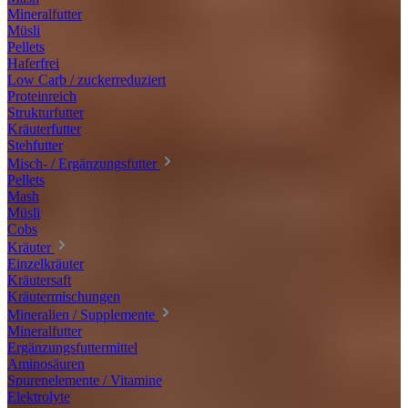
Mineralfutter
Müsli
Pellets
Haferfrei
Low Carb / zuckerreduziert
Proteinreich
Strukturfutter
Kräuterfutter
Stehfutter
Misch- / Ergänzungsfutter
Pellets
Mash
Müsli
Cobs
Kräuter
Einzelkräuter
Kräutersaft
Kräutermischungen
Mineralien / Supplemente
Mineralfutter
Ergänzungsfuttermittel
Aminosäuren
Spurenelemente / Vitamine
Elektrolyte