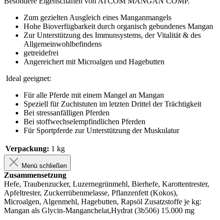
Besondere Eigenschaften von ATCOM MANGAN COMP.
Zum gezielten Ausgleich eines Manganmangels
Hohe Bioverfügbarkeit durch organisch gebundenes Mangan
Zur Unterstützung des Immunsystems, der Vitalität & des
Allgemeinwohlbefindens
getreidefrei
Angereichert mit Microalgen und Hagebutten
Ideal geeignet:
Für alle Pferde mit einem Mangel an Mangan
Speziell für Zuchtstuten im letzten Drittel der Trächtigkeit
Bei stressanfälligen Pferden
Bei stoffwechselempfindlichen Pferden
Für Sportpferde zur Unterstützung der Muskulatur
Verpackung:
1 kg
Menü schließen
Zusammensetzung
Hefe, Traubenzucker, Luzernegrünmehl, Bierhefe, Karottentrester,
Apfeltrester, Zuckerrübenmelasse, Pflanzenfett (Kokos),
Microalgen, Algenmehl, Hagebutten, Rapsöl Zusatzstoffe je kg:
Mangan als Glycin-Manganchelat,Hydrat (3b506) 15.000 mg